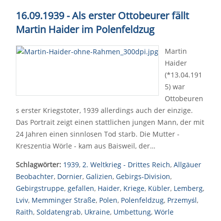
16.09.1939 - Als erster Ottobeurer fällt
Martin Haider im Polenfeldzug
Martin
Haider
(*13.04.191
5) war
Ottobeuren
s erster Kriegstoter, 1939 allerdings auch der einzige.
Das Portrait zeigt einen stattlichen jungen Mann, der mit
24 Jahren einen sinnlosen Tod starb. Die Mutter -
Kreszentia Wörle - kam aus Baisweil, der…
Schlagwörter:
1939
,
2. Weltkrieg - Drittes Reich
,
Allgäuer
Beobachter
,
Dornier
,
Galizien
,
Gebirgs-Division
,
Gebirgstruppe
,
gefallen
,
Haider
,
Kriege
,
Kübler
,
Lemberg
,
Lviv
,
Memminger Straße
,
Polen
,
Polenfeldzug
,
Przemyśl
,
Raith
,
Soldatengrab
,
Ukraine
,
Umbettung
,
Wörle