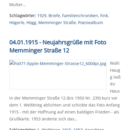
Mutter…
Schlagwörter:
1929
,
Briefe
,
Familienchroniken
,
Fink
,
Högerle
,
Högg
,
Memminger Straße
,
Poesiealbum
04.01.1915 - Neujahrsgrüße mit Foto
Memminger Straße 12
Walli
Haug
g ließ
ihr
Haus
in der Memminger Straße 12 (bis 1950 Nr. 239) kurz vor
dem 1. Weltkrieg ablichten und schickte das Foto Anfang
1915 - mit der Hoffnung auf einen baldigen Frieden - als
Grußkarte. 1953 änderte sich das…
Schlagwörter:
1. Weltkrieg
,
1915
,
1953
,
Ansichten
,