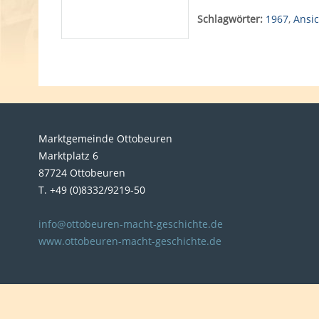
Schlagwörter:
1967
,
Ansi
Marktgemeinde Ottobeuren
Marktplatz 6
87724 Ottobeuren
T. +49 (0)8332/9219-50
info@ottobeuren-macht-geschichte.de
www.ottobeuren-macht-geschichte.de