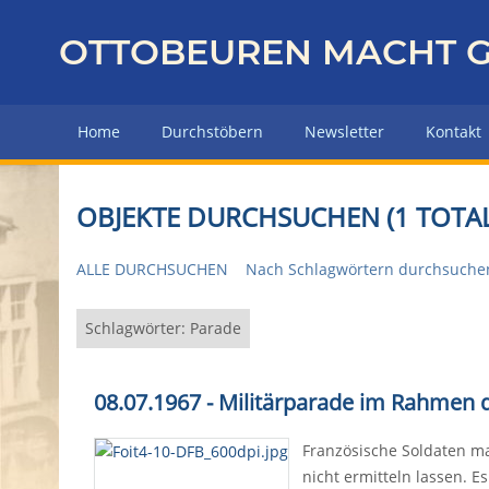
Z
u
OTTOBEUREN MACHT G
r
ü
c
Home
Durchstöbern
Newsletter
Kontakt
k
z
u
OBJEKTE DURCHSUCHEN (1 TOTAL
r
H
ALLE DURCHSUCHEN
Nach Schlagwörtern durchsuche
a
u
p
Schlagwörter: Parade
t
s
08.07.1967 - Militärparade im Rahmen
e
i
Französische Soldaten m
t
nicht ermitteln lassen. 
e