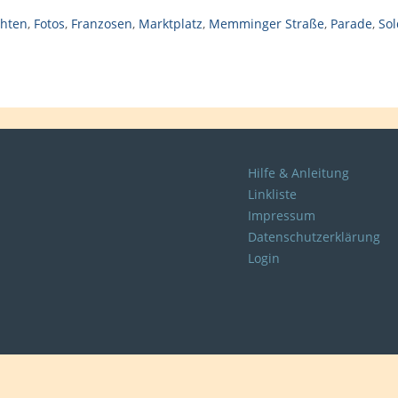
chten
,
Fotos
,
Franzosen
,
Marktplatz
,
Memminger Straße
,
Parade
,
Sol
Hilfe & Anleitung
Linkliste
Impressum
Datenschutzerklärung
Login