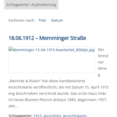
Schlagwörter: Asphaltierung
Sortieren nach:
Titel
Datum
18.06.1912
–
Memminger Straße
Der
Dresd
ner
Verla
g
„Reinicke & Rubin“ hat diese handkolorierte
Ansichtskarte veröffentlicht, die mit Datum 15. April 1915
eng beschrieben verschickt wurde. Das erste Haus links
ist heute Blumen Plersch (erbaut 1889, abgerissen 1957;
alte…
Schlagwörter:
1915
,
Ansichten
,
Ansichtskarte
,