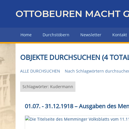
Z
u
OTTOBEUREN MACHT G
r
ü
c
Home
Durchstöbern
Newsletter
Kontakt
k
z
u
OBJEKTE DURCHSUCHEN (4 TOTAL
r
H
ALLE DURCHSUCHEN
Nach Schlagwörtern durchsuche
a
u
p
Schlagwörter: Kudermann
t
s
01.07. - 31.12.1918 – Ausgaben des M
e
i
t
e