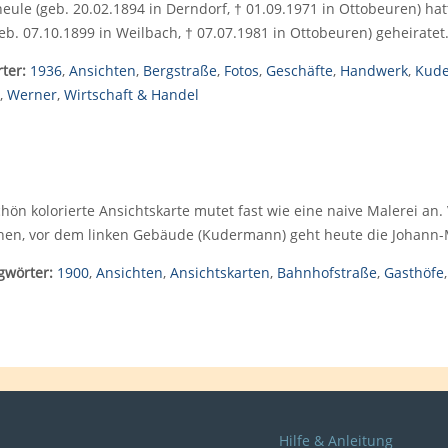
heule (geb. 20.02.1894 in Derndorf, † 01.09.1971 in Ottobeuren) h
geb. 07.10.1899 in Weilbach, † 07.07.1981 in Ottobeuren) geheiratet
ter:
1936
,
Ansichten
,
Bergstraße
,
Fotos
,
Geschäfte
,
Handwerk
,
Kud
,
Werner
,
Wirtschaft & Handel
chön kolorierte Ansichtskarte mutet fast wie eine naive Malerei an.
hen, vor dem linken Gebäude (Kudermann) geht heute die Johann-
gwörter:
1900
,
Ansichten
,
Ansichtskarten
,
Bahnhofstraße
,
Gasthöfe
Hilfe & Anleitung