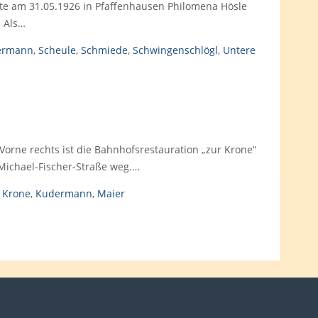
atte am 31.05.1926 in Pfaffenhausen Philomena Hösle
. Als…
ermann
,
Scheule
,
Schmiede
,
Schwingenschlögl
,
Untere
 Vorne rechts ist die Bahnhofsrestauration „zur Krone“
Michael-Fischer-Straße weg.…
,
Krone
,
Kudermann
,
Maier