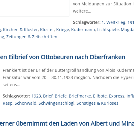
von Meldungen zur Situation
weitere…
Schlagwörter:
1. Weltkrieg
,
19
g
,
Kirchen & Kloster
,
Kloster
,
Kriege
,
Kudermann
,
Lichtspiele
,
Magda
ng
,
Zeitungen & Zeitschriften
inen Eilbrief von Ottobeuren nach Oberfranken
Frankiert ist der Brief der Buttergroßhandlung von Alois Kuderm
Frankatur war vom 20. - 30.11.1923 möglich. Nachdem die Hyperin
seitens…
Schlagwörter:
1923
,
Brief
,
Briefe
,
Briefmarke
,
Eilbote
,
Express
,
Infl
Rasp
,
Schönwald
,
Schwingenschlögl
,
Sonstiges & Kurioses
erner übernimmt den Laden von Albert und Mina 