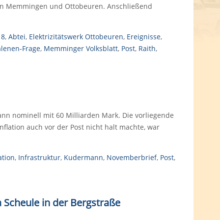
 in Memmingen und Ottobeuren. Anschließend
18
,
Abtei
,
Elektrizitätswerk Ottobeuren
,
Ereignisse
,
lenen-Frage
,
Memminger Volksblatt
,
Post
,
Raith
,
ann nominell mit 60 Milliarden Mark. Die vorliegende
flation auch vor der Post nicht halt machte, war
ation
,
Infrastruktur
,
Kudermann
,
Novemberbrief
,
Post
,
Scheule in der Bergstraße