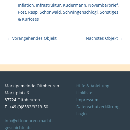
Inflation
,
Infrastruktur
,
Kudermann
,
Novemberbrief
,
Post
,
Rasp
,
Schönwald
,
Schwingenschlögl
,
Sonstiges
& Kurioses
← Vorangehendes Objekt
Nächstes Objekt →
Marktgemeinde Ottobeuren
Hilfe & Anleitung
Marktplatz 6
Linkliste
87724 Ottobeuren
Impressum
T. +49 (0)8332/9219-50
Datenschutzerklärung
Login
info@ottobeuren-macht-
geschichte.de