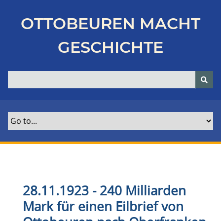
Z
u
OTTOBEUREN MACHT
r
ü
GESCHICHTE
c
k
z
u
r
H
a
u
p
t
s
e
28.11.1923 - 240 Milliarden
i
Mark für einen Eilbrief von
t
e