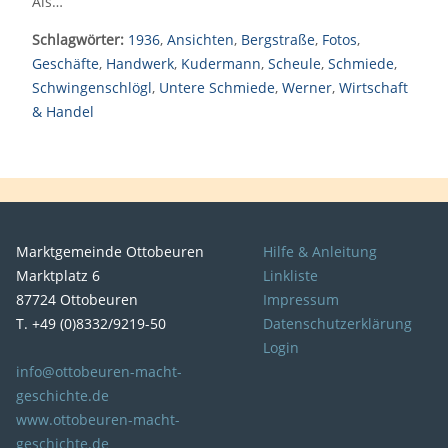
Als…
Schlagwörter:
1936
,
Ansichten
,
Bergstraße
,
Fotos
,
Geschäfte
,
Handwerk
,
Kudermann
,
Scheule
,
Schmiede
,
Schwingenschlögl
,
Untere Schmiede
,
Werner
,
Wirtschaft
& Handel
Marktgemeinde Ottobeuren
Hilfe & Anleitung
Marktplatz 6
Linkliste
87724 Ottobeuren
Impressum
T. +49 (0)8332/9219-50
Datenschutzerklärung
Login
info@ottobeuren-macht-
geschichte.de
www.ottobeuren-macht-
geschichte.de