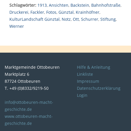
Schlagwörter:
1913
,
Ansichten
,
Backstein
,
Bahnhofstraße
,
Druckerei
,
Fackler
,
Fotos
,
Günztal
,
Krainhöfner
,
KulturLandschaft Günztal
,
Notz
,
Ott
,
Schurrer
,
Stiftung
,
Werner
Marktgemeinde Ottobeuren
Hilfe & Anleitung
Marktplatz 6
Linkliste
87724 Ottobeuren
Impressum
T. +49 (0)8332/9219-50
Datenschutzerklärung
Login
info@ottobeuren-macht-
geschichte.de
www.ottobeuren-macht-
geschichte.de