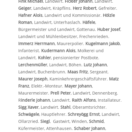
Fink Michael
, Landwirt.
Fickler Johann
, Landwirt.
Geiger
, Landwirt, Kräpflins.
Herz Robert
, Gefreiter.
Hafner Alois
, Landwirt und Kommissionär.
Hölzle
Roman
, Landwirt, Unterhaslach.
Häfele
,
Bürgermeister und Landwirt, Gottenau.
Huber Josef
,
Landwirt und Mühlenbesitzer, Frechenrieden.
Immerz Herrmann
, Maurerpolier.
Kugelmann Jakob
,
Infanterist.
Kudermann Alois
, Molkerei und
Landwirt.
Kohler
, pensionierter Postbote.
Lerchenmüller
, Landwirt, Böhen.
Lutz Johann
,
Landwirt, Buchenbrunn.
Maas Fritz
, Sergeant.
Maurer Joseph
, Kaminkehrergeschäftsführer.
Matz
Franz
, Elektr.-Monteur.
Mayer Johann
,
Maurermeister.
Prell Peter
, Landwirt, Dennenberg.
R
inderle Johann
, Landwirt.
Raith Alfons
, Installateur.
Sigg Xaver
, Landwirt.
Stahl
, Oberamtsrichter.
Schwägele
, Hauptlehrer.
Schreyögg Ernst
, Landwirt,
Ollarzried.
Siegl
, Gastwirt, Winden,
Schmid
,
Küfermeister, Attenhausen.
Schaber Johann
,