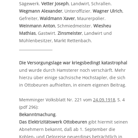
Sägewerk.
Vetter Joseph
, Landwirt, Schrallen.
Wegmann Alexander
, Unteroffizier.
Wagner Ulrich
,
Gefreiter,
Waldmann Xaver
, Maurerpolier.
Weinmann Anton
, Schmiedmeister.
Wiesheu
Mathias
, Gastwirt.
Zinsmeister
, Landwirt und
Mühlenbesitzer, Markt Rettenbach.
__________________
Die Versorgungslage war kriegsbedingt katastrophal
und wurde durch Hamsterer noch verschärft. Mehr
hierzu über einige sächsische Hochstapler, die sich
in Ottobeuren aufhielten, in einem eigenen Beitrag.
Memminger Volksblatt Nr. 221 vom
24.09.1918
, S. 4
(pdf 296):
Bekanntmachung
.
Das Elektrizitätswerk Ottobeuren
gibt hiermit seinen
Abnehmern bekannt, daß ab 1. September die
Kohlen- und Oelpreise neuerdings beträchtlich in