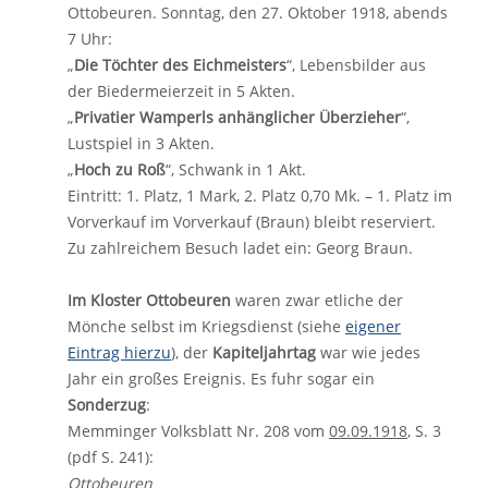
Ottobeuren. Sonntag, den 27. Oktober 1918, abends
7 Uhr:
„
Die Töchter des Eichmeisters
“, Lebensbilder aus
der Biedermeierzeit in 5 Akten.
„
Privatier Wamperls anhänglicher Überzieher
“,
Lustspiel in 3 Akten.
„
Hoch zu Roß
“, Schwank in 1 Akt.
Eintritt: 1. Platz, 1 Mark, 2. Platz 0,70 Mk. – 1. Platz im
Vorverkauf im Vorverkauf (Braun) bleibt reserviert.
Zu zahlreichem Besuch ladet ein: Georg Braun.
Im Kloster Ottobeuren
waren zwar etliche der
Mönche selbst im Kriegsdienst (siehe
eigener
Eintrag hierzu
), der
Kapiteljahrtag
war wie jedes
Jahr ein großes Ereignis. Es fuhr sogar ein
Sonderzug
:
Memminger Volksblatt Nr. 208 vom
09.09.1918
, S. 3
(pdf S. 241):
Ottobeuren