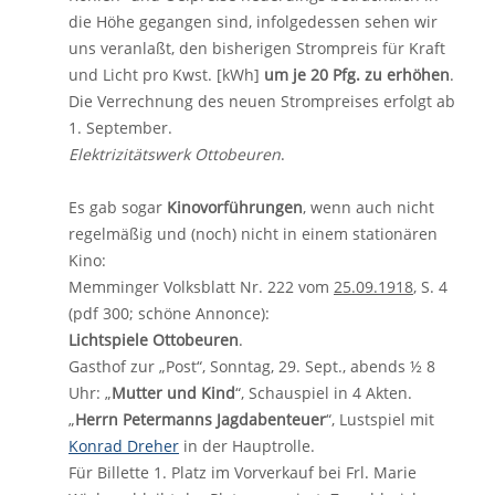
die Höhe gegangen sind, infolgedessen sehen wir
uns veranlaßt, den bisherigen Strompreis für Kraft
und Licht pro Kwst. [kWh]
um je 20 Pfg. zu erhöhen
.
Die Verrechnung des neuen Strompreises erfolgt ab
1. September.
Elektrizitätswerk Ottobeuren
.
Es gab sogar
Kinovorführungen
, wenn auch nicht
regelmäßig und (noch) nicht in einem stationären
Kino:
Memminger Volksblatt Nr. 222 vom
25.09.1918
, S. 4
(pdf 300; schöne Annonce):
Lichtspiele Ottobeuren
.
Gasthof zur „Post“, Sonntag, 29. Sept., abends ½ 8
Uhr: „
Mutter und Kind
“, Schauspiel in 4 Akten.
„
Herrn Petermanns Jagdabenteuer
“, Lustspiel mit
Konrad Dreher
in der Hauptrolle.
Für Billette 1. Platz im Vorverkauf bei Frl. Marie