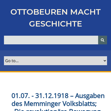
Z
u
OTTOBEUREN MACHT
r
ü
GESCHICHTE
c
k
z
u
r
H
a
u
p
t
s
e
01.07. - 31.12.1918 – Ausgaben
i
des Memminger Volksblatts;
t
e