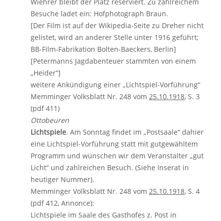
Wiehrer bleibt der Platz reserviert. Zu zahlreichem
Besuche ladet ein: Hofphotograph Braun.
[Der Film ist auf der Wikipedia-Seite zu Dreher nicht
gelistet, wird an anderer Stelle unter 1916 geführt;
BB-Film-Fabrikation Bolten-Baeckers, Berlin]
[Petermanns Jagdabenteuer stammten von einem
„Heider“]
weitere Ankündigung einer „Lichtspiel-Vorführung“
Memminger Volksblatt Nr. 248 vom
25.10.1918
, S. 3
(pdf 411)
Ottobeuren
Lichtspiele
. Am Sonntag findet im „Postsaale“ dahier
eine Lichtspiel-Vorführung statt mit gutgewähltem
Programm und wünschen wir dem Veranstalter „gut
Licht“ und zahlreichen Besuch. (Siehe Inserat in
heutiger Nummer).
Memminger Volksblatt Nr. 248 vom
25.10.1918
, S. 4
(pdf 412, Annonce):
Lichtspiele im Saale des Gasthofes z. Post in