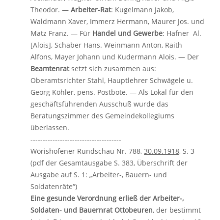
Theodor. —
Arbeiter-Rat
: Kugelmann Jakob,
Waldmann Xaver, Immerz Hermann, Maurer Jos. und
Matz Franz. — Für
Handel und Gewerbe
: Hafner Al.
[Alois], Schaber Hans. Weinmann Anton, Raith
Alfons, Mayer Johann und Kudermann Alois. — Der
Beamtenrat
setzt sich zusammen aus:
Oberamtsrichter Stahl, Hauptlehrer Schwägele u.
Georg Köhler, pens. Postbote. — Als Lokal für den
geschäftsführenden Ausschuß wurde das
Beratungszimmer des Gemeindekollegiums
überlassen.
-------------------------------------
Wörishofener Rundschau Nr. 788,
30.09.1918
, S. 3
(pdf der Gesamtausgabe S. 383, Überschrift der
Ausgabe auf S. 1: „Arbeiter-, Bauern- und
Soldatenräte“)
Eine gesunde Verordnung erließ der Arbeiter-,
Soldaten- und Bauernrat Ottobeuren
, der bestimmt