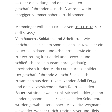
— Über die Bildung und den gewählten
geschäftsführenden Ausschuß werden wir in
morgiger Nummer näher zurückkommen.
Memminger Volksblatt Nr. 268 vom
19.11.1918
, S. 3
(pdf S. 499):
Vom Bauern-, Soldaten, und Arbeiterrat
. Wie
berichtet, hat sich am Sonntag, den 17. Nov. hier ein
Bauern-, Soldaten- und Arbeiterrat, sowie ein Rat
zur Vertretung für Handel und Gewerbe und
schließlich noch ein Beamtenrat (vorläufig
provisorisch für den Markt Ottobeuren) gebildet.
Der geschäftsführende Ausschuß setzt sich
zusammen aus dem 1. Vorsitzenden
Adolf Fergg
und dem 2. Vorsitzenden
Hans Raith
. — In den
Bauernrat
sind gewählt: Fink Michael, Fickler Johann,
Rinderle Johann u. Sigg Xaver. — In den
Soldatenrat
wurden gewählt: Herz Robert, Matz Fritz, Wegmann
Alexander, Wagner Ulrich. Döring Xaver und Filgis