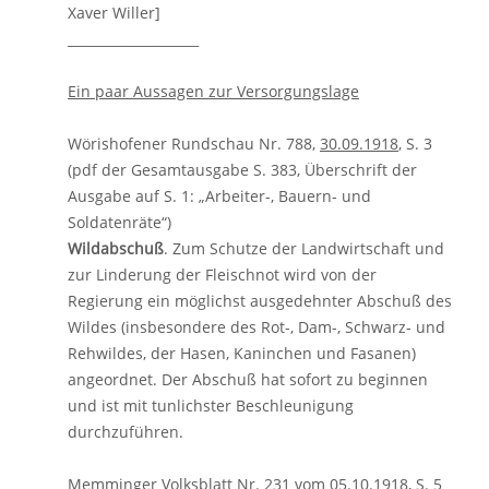
Xaver Willer]
____________________
Ein paar Aussagen zur Versorgungslage
Wörishofener Rundschau Nr. 788,
30.09.1918
, S. 3
(pdf der Gesamtausgabe S. 383, Überschrift der
Ausgabe auf S. 1: „Arbeiter-, Bauern- und
Soldatenräte“)
Wildabschuß
. Zum Schutze der Landwirtschaft und
zur Linderung der Fleischnot wird von der
Regierung ein möglichst ausgedehnter Abschuß des
Wildes (insbesondere des Rot-, Dam-, Schwarz- und
Rehwildes, der Hasen, Kaninchen und Fasanen)
angeordnet. Der Abschuß hat sofort zu beginnen
und ist mit tunlichster Beschleunigung
durchzuführen.
Memminger Volksblatt Nr. 231 vom
05.10.1918
, S. 5