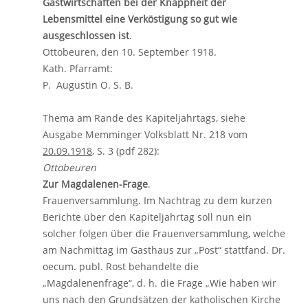
Gastwirtschaften bei der Knappheit der
Lebensmittel eine Verköstigung so gut wie
ausgeschlossen ist
.
Ottobeuren, den 10. September 1918.
Kath. Pfarramt:
P. Augustin O. S. B.
Thema am Rande des Kapiteljahrtags, siehe
Ausgabe Memminger Volksblatt Nr. 218 vom
20.09.1918
, S. 3 (pdf 282):
Ottobeuren
Zur Magdalenen-Frage
.
Frauenversammlung. Im Nachtrag zu dem kurzen
Berichte über den Kapiteljahrtag soll nun ein
solcher folgen über die Frauenversammlung, welche
am Nachmittag im Gasthaus zur „Post“ stattfand. Dr.
oecum. publ. Rost behandelte die
„Magdalenenfrage“, d. h. die Frage „Wie haben wir
uns nach den Grundsätzen der katholischen Kirche