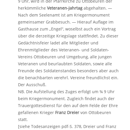
9 Uhr, wird in der Pfarrkirche zu Ottobeuren der
herkömmliche
Veteranen-Jahrtag
abgehalten. —
Nach dem Seelenamt ist am Kriegermonument
gemeinsamer Grabbesuch. — Hierauf Auflage im
Gasthause zum „Engel“, woselbst auch ein Vortrag
über die derzeitige Kriegslage stattfindet. Zu dieser
Gedächtnisfeier ladet alle Mitglieder und
Ehrenmitglieder des Veteranen- und Soldaten-
Vereins Ottobeuren und Umgebung, alle jungen
Veteranen und beurlaubten Soldaten, sowie alle
Freunde des Soldatenstandes besonders aber auch
die benachbarten verehrl. Vereine freundlichst ein.
Der Ausschuß.
NB. Die Aufstellung des Zuges erfolgt um ¾ 9 Uhr
beim Kriegermonument. Zugleich findet auch der
Trauergottesdienst für den auf dem Felde der Ehre
gefallenen Krieger
Franz Dreier
von Ottobeuren
statt.
[siehe Todesanzeigen pdf-S. 378, Dreier und Franz