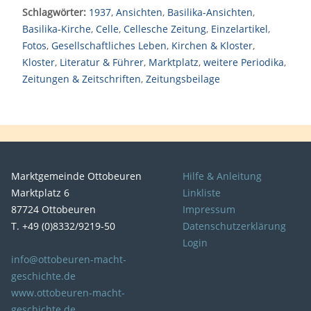
Schlagwörter:
1937
,
Ansichten
,
Basilika-Ansichten
,
Basilika-Kirche
,
Celle
,
Cellesche Zeitung
,
Einzelartikel
,
Fotos
,
Gesellschaftliches Leben
,
Kirchen & Kloster
,
Kloster
,
Literatur & Führer
,
Marktplatz
,
weitere Periodika
,
Zeitungen & Zeitschriften
,
Zeitungsbeilage
Marktgemeinde Ottobeuren
Hilfe & Anleitung
Marktplatz 6
Linkliste
87724 Ottobeuren
Impressum
T. +49 (0)8332/9219-50
Datenschutzerklärung
Login
info@ottobeuren-macht-
geschichte.de
www.ottobeuren-macht-
geschichte.de