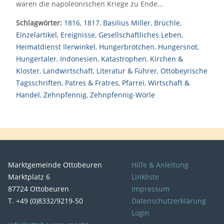
waren die napoleonischen Kriege zu Ende…
Schlagwörter:
1816
,
1817
,
Basilius Miller
,
Brüchle
,
Einzelartikel
,
Ereignisse
,
Gesellschaftliches Leben
,
Heimatdienst Ilerwinkel
,
Hungerbrötchen
,
Hungersnot
,
Hungertaler
,
Indonesien
,
Katastrophen
,
Kirchen &
Kloster
,
Landwirtschaft
,
Literatur & Führer
,
Ottobeyrische
Tagsschriften
,
Patres & Fratres
,
Pfarrei
,
Wirtschaft &
Handel
,
Zehnpfennig
,
Zehnpfennig-Wörle
Marktgemeinde Ottobeuren
Hilfe & Anleitung
Marktplatz 6
Linkliste
87724 Ottobeuren
Impressum
T. +49 (0)8332/9219-50
Datenschutzerklärung
Login