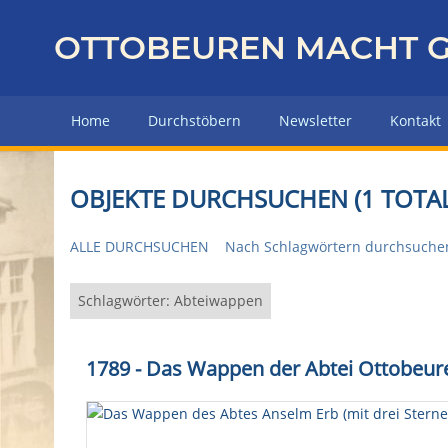
Z
u
OTTOBEUREN MACHT G
r
ü
c
Home
Durchstöbern
Newsletter
Kontakt
k
z
u
OBJEKTE DURCHSUCHEN (1 TOTAL
r
H
ALLE DURCHSUCHEN
Nach Schlagwörtern durchsuche
a
u
p
Schlagwörter: Abteiwappen
t
s
1789 - Das Wappen der Abtei Ottobeure
e
i
t
e