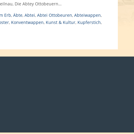
eilnau, Die Abtey Ottobeuern…
m Erb
,
Äbte
,
Abtei
,
Abtei Ottobeuren
,
Abteiwappen
,
oster
,
Konventwappen
,
Kunst & Kultur
,
Kupferstich
,