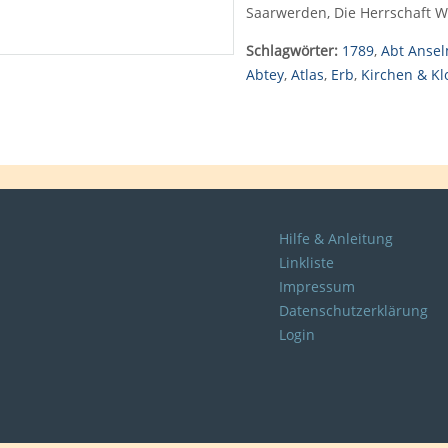
Saarwerden, Die Herrschaft W
Schlagwörter:
1789
,
Abt Ansel
Abtey
,
Atlas
,
Erb
,
Kirchen & Kl
Hilfe & Anleitung
Linkliste
Impressum
Datenschutzerklärung
Login