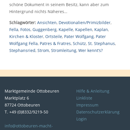
schöne Dokument in seinem Besitz, kann aber zum
Hintergrund nichts Näheres…
Schlagwörter:
Ansichten
,
Devotionalien/Primizbilder
,
Fella
,
Fotos
,
Guggenberg
,
Kapelle
,
Kapellen
,
Kaplan
,
Kirchen & Kloster
,
Ortsteile
,
Pater Wolfgang
,
Pater
Wolfgang Fella
,
Patres & Fratres
,
Schütz
,
St. Stephanus
,
Stephansried
,
Strom
,
Stromleitung
,
Wer kennt‘s?
Marktgemeinde Ottobeuren
Hilfe & Anleitung
Marktplatz 6
Linkliste
87724 Ottobeuren
Impressum
T. +49 (0)8332/9219-50
Datenschutzerklärung
Login
info@ottobeuren-macht-