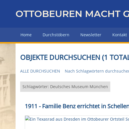
Z
u
OTTOBEUREN MACHT G
r
ü
c
Home
Durchstöbern
Newsletter
Kontakt
k
z
u
OBJEKTE DURCHSUCHEN (1 TOTAL
r
H
ALLE DURCHSUCHEN
Nach Schlagwörtern durchsuche
a
u
p
Schlagwörter: Deutsches Museum München
t
s
1911 - Familie Benz errichtet in Schell
e
i
t
e