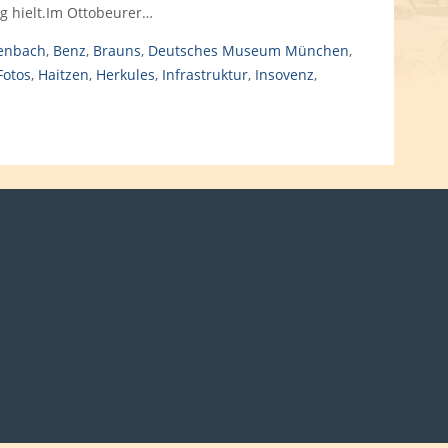
g hielt.Im Ottobeurer…
enbach
,
Benz
,
Brauns
,
Deutsches Museum München
,
Fotos
,
Haitzen
,
Herkules
,
Infrastruktur
,
Insovenz
,