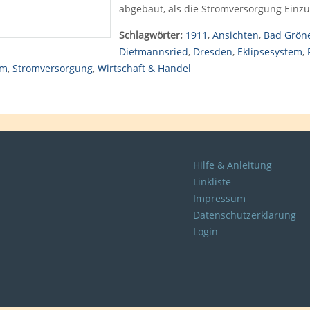
abgebaut, als die Stromversorgung Einzu
Schlagwörter:
1911
,
Ansichten
,
Bad Grön
Dietmannsried
,
Dresden
,
Eklipsesystem
,
om
,
Stromversorgung
,
Wirtschaft & Handel
Hilfe & Anleitung
Linkliste
Impressum
Datenschutzerklärung
Login