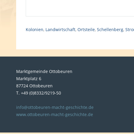
Kolonien
,
Landwirtschaft
,
Ortsteile
,
Schellenberg
,
Str
Marktgemeinde Ottobeuren
Marktplatz 6
87724 Ottobeuren
T. +49 (0)8332/9219-50
info@ottobeuren-macht-geschichte.de
www.ottobeuren-macht-geschichte.de