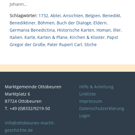
Johann…
Schlagwörter:
1732
,
Abtei
,
Ansichten
,
Belgien
,
Benedikt
,
Benediktiner
,
Böhmen
,
Buch der Dialoge
,
Eldern
,
Germania Benedictina
,
Historische Karten
,
Homan
,
Iller
,
Italien
,
Karte
,
Karten & Pläne
,
Kirchen & Kloster
,
Papst
Gregor der Große
,
Pater Rupert Carl
,
Stiche
Marktgemeinde Ottobeuren
Hilfe & Anleitung
Marktplatz 6
Linkliste
87724 Ottobeuren
Impressum
T. +49 (0)8332/9219-50
Datenschutzerklärung
Login
info@ottobeuren-macht-
geschichte.de