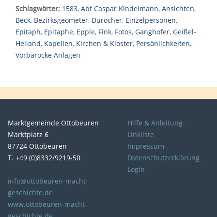
Schlagwörter:
1583
,
Abt Caspar Kindelmann
,
Ansichten
,
Beck
,
Bezirksgeometer
,
Durocher
,
Einzelpersonen
,
Epitaph
,
Epitaphe
,
Epple
,
Fink
,
Fotos
,
Ganghofer
,
Geißel-
Heiland
,
Kapellen
,
Kirchen & Kloster
,
Persönlichkeiten
,
Vorbarocke Anlagen
Marktgemeinde Ottobeuren
Hilfe & Anleitung
Marktplatz 6
Linkliste
87724 Ottobeuren
Impressum
T. +49 (0)8332/9219-50
Datenschutzerklärung
Login
info@ottobeuren-macht-
geschichte.de
www.ottobeuren-macht-
geschichte.de