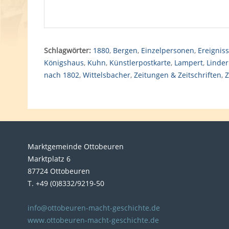
Schlagwörter:
1880
,
Bergen
,
Einzelpersonen
,
Ereignis
Königshaus
,
Kuhn
,
Künstlerpostkarte
,
Lampert
,
Linder
nach 1802
,
Wittelsbacher
,
Zeitungen & Zeitschriften
,
Z
Marktgemeinde Ottobeuren
Marktplatz 6
87724 Ottobeuren
T. +49 (0)8332/9219-50
info@ottobeuren-macht-geschichte.de
www.ottobeuren-macht-geschichte.de