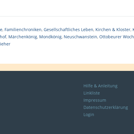
se
,
Familienchroniken
,
Gesellschaftliches Leben
,
Kirchen & Kloster
,
hof
,
Märchenkönig
,
Mondkönig
,
Neuschwanstein
,
Ottobeurer Woch
ieher
Hilfe & Anleitung
Linkliste
Impressum
Datenschutzerklärung
Login