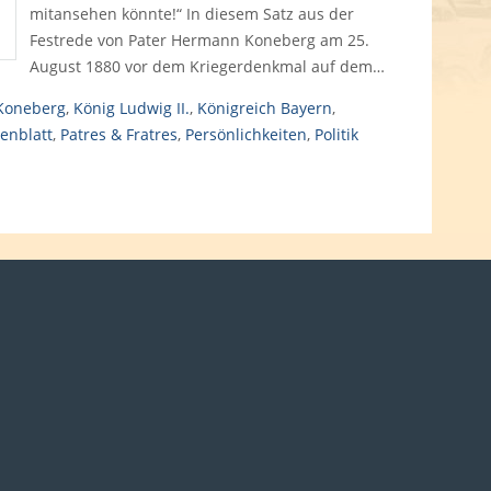
mitansehen könnte!“ In diesem Satz aus der
Festrede von Pater Hermann Koneberg am 25.
August 1880 vor dem Kriegerdenkmal auf dem…
Koneberg
,
König Ludwig II.
,
Königreich Bayern
,
enblatt
,
Patres & Fratres
,
Persönlichkeiten
,
Politik