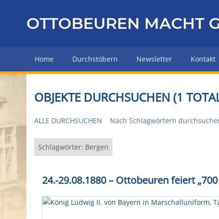
Z
u
OTTOBEUREN MACHT G
r
ü
c
Home
Durchstöbern
Newsletter
Kontakt
k
z
u
OBJEKTE DURCHSUCHEN (1 TOTAL
r
H
ALLE DURCHSUCHEN
Nach Schlagwörtern durchsuche
a
u
p
Schlagwörter: Bergen
t
s
24.-29.08.1880 – Ottobeuren feiert „700
e
i
t
e