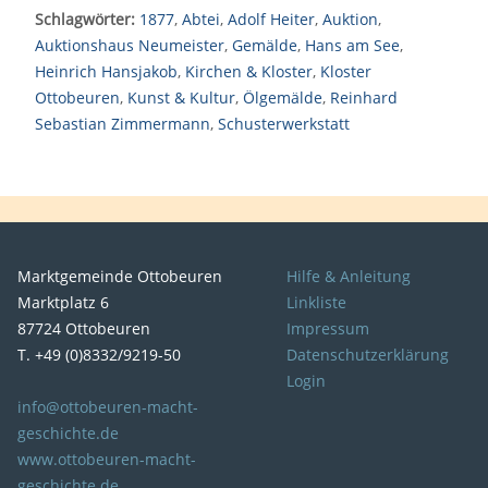
Schlagwörter:
1877
,
Abtei
,
Adolf Heiter
,
Auktion
,
Auktionshaus Neumeister
,
Gemälde
,
Hans am See
,
Heinrich Hansjakob
,
Kirchen & Kloster
,
Kloster
Ottobeuren
,
Kunst & Kultur
,
Ölgemälde
,
Reinhard
Sebastian Zimmermann
,
Schusterwerkstatt
Marktgemeinde Ottobeuren
Hilfe & Anleitung
Marktplatz 6
Linkliste
87724 Ottobeuren
Impressum
T. +49 (0)8332/9219-50
Datenschutzerklärung
Login
info@ottobeuren-macht-
geschichte.de
www.ottobeuren-macht-
geschichte.de