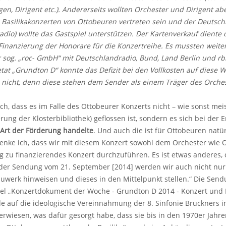
n, Dirigent etc.). Andererseits wollten Orchester und Dirigent a
Basilikakonzerten von Ottobeuren vertreten sein und der Deutsch
dio) wollte das Gastspiel unterstützen. Der Kartenverkauf diente 
inanzierung der Honorare für die Konzertreihe. Es mussten weiter
r sog. „roc- GmbH“ mit Deutschlandradio, Bund, Land Berlin und r
at „Grundton D“ konnte das Defizit bei den Vollkosten auf diese
 nicht, denn diese stehen dem Sender als einem Träger des Orche
ich, dass es im Falle des Ottobeurer Konzerts nicht – wie sonst me
erung der Klosterbibliothek) geflossen ist, sondern es sich bei de
 Art der Förderung handelte
. Und auch die ist für Ottobeuren natü
nke ich, dass wir mit diesem Konzert sowohl dem Orchester wie O
g zu finanzierendes Konzert durchzuführen. Es ist etwas anderes, 
der Sendung vom 21. September [2014] werden wir auch nicht nur 
werk hinweisen und dieses in den Mittelpunkt stellen.“ Die Sendu
tel „Konzertdokument der Woche - Grundton D 2014 - Konzert und 
 auf die ideologische Vereinnahmung der 8. Sinfonie Bruckners in
erwiesen, was dafür gesorgt habe, dass sie bis in den 1970er Ja