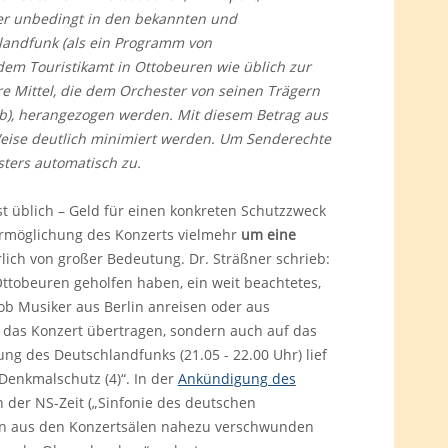
ber unbedingt in den bekannten und
landfunk (als ein Programm von
dem Touristikamt in Ottobeuren wie üblich zur
e Mittel, die dem Orchester von seinen Trägern
bb), herangezogen werden. Mit diesem Betrag aus
 Weise deutlich minimiert werden. Um Senderechte
sters automatisch zu.
ist üblich – Geld für einen konkreten Schutzzweck
r Ermöglichung des Konzerts vielmehr
um eine
rlich von großer Bedeutung. Dr. Sträßner schrieb:
ttobeuren geholfen haben, ein weit beachtetes,
ob Musiker aus Berlin anreisen oder aus
das Konzert übertragen, sondern auch auf das
ng des Deutschlandfunks (21.05 - 22.00 Uhr) lief
Denkmalschutz (4)“. In der
Ankündigung des
 der NS-Zeit („Sinfonie des deutschen
hren aus den Konzertsälen nahezu verschwunden