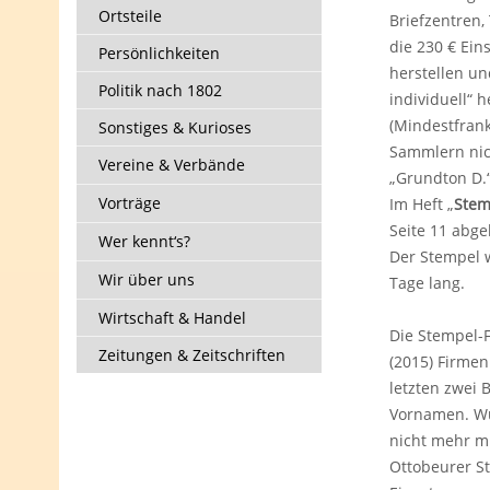
Ortsteile
Briefzentren,
die 230 € Ein
Persönlichkeiten
herstellen un
Politik nach 1802
individuell“
(Mindestfrank
Sonstiges & Kurioses
Sammlern nic
Vereine & Verbände
„Grundton D.“
Vorträge
Im Heft „
Stem
Seite 11 abge
Wer kennt‘s?
Der Stempel w
Wir über uns
Tage lang.
Wirtschaft & Handel
Die Stempel-F
Zeitungen & Zeitschriften
(2015) Firme
letzten zwei
Vornamen. Wu
nicht mehr mi
Ottobeurer St