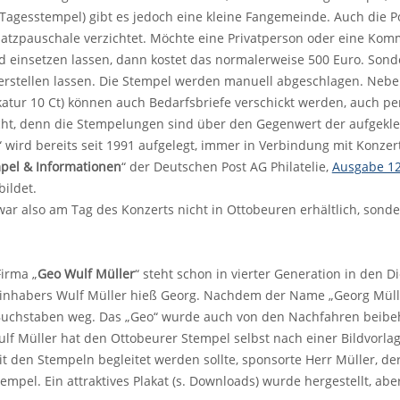
 Tagesstempel) gibt es jedoch eine kleine Fangemeinde. Auch die P
satzpauschale verzichtet. Möchte eine Privatperson oder eine Ko
d einsetzen lassen, dann kostet das normalerweise 500 Euro. Son
 herstellen lassen. Die Stempel werden manuell abgeschlagen. Ne
atur 10 Ct) können auch Bedarfsbriefe verschickt werden, auch pe
ht, denn die Stempelungen sind über den Gegenwert der aufgekle
 wird bereits seit 1991 aufgelegt, immer in Verbindung mit Konze
pel & Informationen
“ der Deutschen Post AG Philatelie,
Ausgabe 1
bildet.
ar also am Tag des Konzerts nicht in Ottobeuren erhältlich, sonde
irma „
Geo Wulf Müller
“ steht schon in vierter Generation in den D
ninhabers Wulf Müller hieß Georg. Nachdem der Name „Georg Mülle
 Buchstaben weg. Das „Geo“ wurde auch von den Nachfahren beibeh
lf Müller hat den Ottobeurer Stempel selbst nach einer Bildvorla
t den Stempeln begleitet werden sollte, sponsorte Herr Müller, der 
empel. Ein attraktives Plakat (s. Downloads) wurde hergestellt, abe