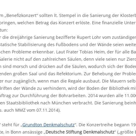
m „Benefizkonzert“ sollten lt. Stempel in die Sanierung der Kloster
bringen, welchen Betrag das Konzert erlöste. Eine finanzielle Un
tun:
r die dreijährige Sanierung bezifferte Rupert Lohr vom zuständi
e statische Stabilisierung des Fußbodens und der Wände seien weite
ischen Probleme erkennbar. Laut Frater Tobias Heim, der für alle 
alerie nicht auf den zahlreichen Säulen, denn viele seien nur Zier
 sind morsch und drücken auf die Säulen, wodurch sich der Boden
genden großen Saal und das Refektorium. Zur Behebung der Probl
er nur zugänglich, wenn man die Regale ausbaut. Die Mauern selbs
iften der Wände zu verhindern, wird der Boden der Bibliothek mit
uftrag zur Durchführung der Bohrarbeiten. 2014 wurden alle 11.00
en Staatsbibliothek nach München verbracht. Die Sanierung beinh
s. auch MMZ vom 07.11.2014).
 steht für „
Grundton Denkmalschutz
“. Die Konzertreihe begann 19
te, in Bonn ansässige „
Deutsche Stiftung Denkmalschutz
“ („größte