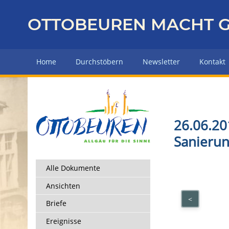
Z
u
OTTOBEUREN MACHT G
r
ü
c
Home
Durchstöbern
Newsletter
Kontakt
k
z
u
r
H
26.06.20
a
Sanierun
u
p
t
Alle Dokumente
s
Ansichten
e
<
i
Briefe
t
Ereignisse
e