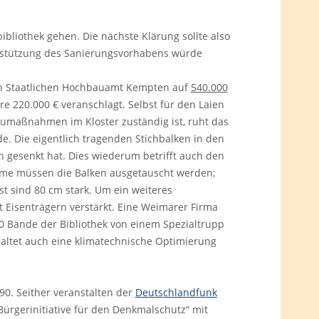
bibliothek gehen. Die nächste Klärung sollte also
terstützung des Sanierungsvorhabens würde
gen Staatlichen Hochbauamt Kempten auf
540.000
re 220.000 € veranschlagt. Selbst für den Laien
Baumaßnahmen im Kloster zuständig ist, ruht das
de. Die eigentlich tragenden Stichbalken in den
 gesenkt hat. Dies wiederum betrifft auch den
eme müssen die Balken ausgetauscht werden;
t sind 80 cm stark. Um ein weiteres
 Eisenträgern verstärkt. Eine Weimarer Firma
0 Bände der Bibliothek von einem Spezialtrupp
altet auch eine klimatechnische Optimierung
90. Seither veranstalten der
Deutschlandfunk
 Bürgerinitiative für den Denkmalschutz“ mit