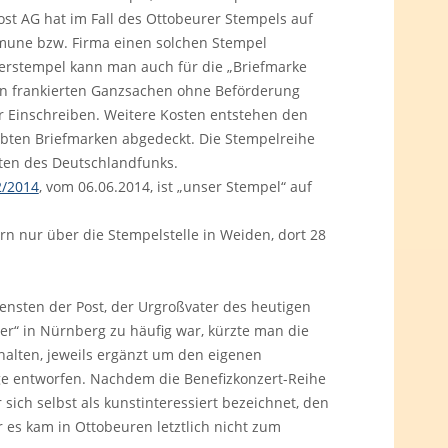
ost AG hat im Fall des Ottobeurer Stempels auf
mmune bzw. Firma einen solchen Stempel
derstempel kann man auch für die „Briefmarke
ben frankierten Ganzsachen ohne Beförderung
r Einschreiben. Weitere Kosten entstehen den
bten Briefmarken abgedeckt. Die Stempelreihe
rten des Deutschlandfunks.
2/2014
, vom 06.06.2014, ist „unser Stempel“ auf
rn nur über die Stempelstelle in Weiden, dort 28
iensten der Post, der Urgroßvater des heutigen
r“ in Nürnberg zu häufig war, kürzte man die
alten, jeweils ergänzt um den eigenen
ge entworfen. Nachdem die Benefizkonzert-Reihe
sich selbst als kunstinteressiert bezeichnet, den
r es kam in Ottobeuren letztlich nicht zum