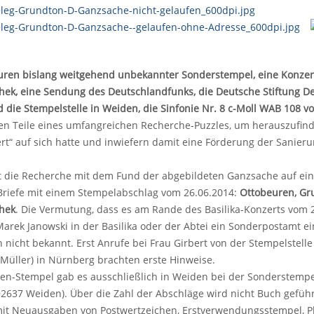
euren bislang weitgehend unbekannter Sonderstempel, eine Konzer
thek, eine Sendung des Deutschlandfunks, die Deutsche Stiftung D
die Stempelstelle in Weiden, die Sinfonie Nr. 8 c-Moll WAB 108 vo
ren Teile eines umfangreichen Recherche-Puzzles, um herauszufin
rt“ auf sich hatte und inwiefern damit eine Förderung der Sanier
 die Recherche mit dem Fund der abgebildeten Ganzsache auf ein
Briefe mit einem Stempelabschlag vom 26.06.2014:
Ottobeuren, Gru
thek
. Die Vermutung, dass es am Rande des Basilika-Konzerts vom
Marek Janowski in der Basilika oder der Abtei ein Sonderpostamt ei
n nicht bekannt. Erst Anrufe bei Frau Girbert von der Stempelstell
 Müller) in Nürnberg brachten erste Hinweise.
n-Stempel gab es ausschließlich in Weiden bei der Sonderstempel
92637 Weiden). Über die Zahl der Abschläge wird nicht Buch geführ
it Neuausgaben von Postwertzeichen, Erstverwendungsstempel, Phi