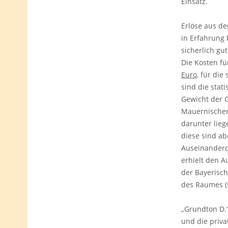
Einsatz.
Erlöse aus de
in Erfahrung 
sicherlich gut
Die Kosten fü
Euro
, für di
sind die stat
Gewicht der G
Mauernischen
darunter lie
diese sind ab
Auseinanderdr
erhielt den A
der Bayerisch
des Raumes (
„Grundton D.“
und die priva