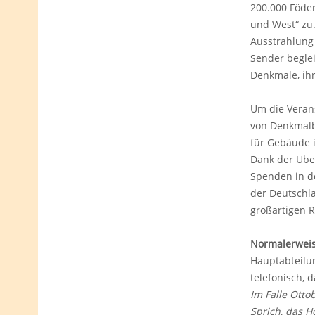
200.000 Föde
und West“ zu.
Ausstrahlung
Sender beglei
Denkmale, ih
Um die Veran
von Denkmalbe
für Gebäude 
Dank der Über
Spenden in de
der Deutschla
großartigen R
Normalerweise
Hauptabteilun
telefonisch, 
Im Falle Otto
Sprich, das H