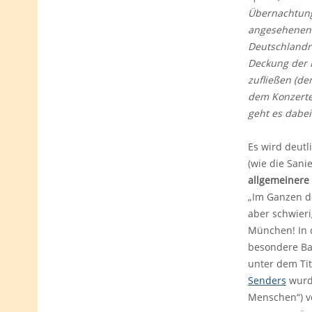
Übernachtunge
angesehenen 
Deutschlandra
Deckung der F
zufließen (de
dem Konzertet
geht es dabei
Es wird deutl
(wie die Sani
allgemeinere
„Im Ganzen de
aber schwieri
München! In 
besondere Bau
unter dem Ti
Senders
wurde
Menschen“) v