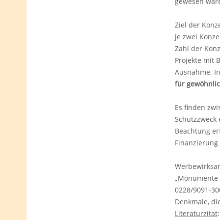
gewesen wäre
Ziel der Konz
je zwei Konze
Zahl der Konz
Projekte mit 
Ausnahme. In
für gewöhnli
Es finden zwi
Schutzzweck 
Beachtung erf
Finanzierung 
Werbewirksam 
„Monumente Pu
0228/9091-300
Denkmale, di
Literaturzitat
: