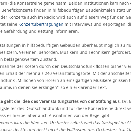
rern) die Konzertreihe gemeinsam. Beiden Institutionen kam nach
 Benefizkonzerte finden in hilfsbedürftigen Baudenkmalen statt und 
 der Konzerte auch im Radio wird auch auf diesem Weg für den G
tet seine
Konzertübertragungen
mit Interviews und Reportagen, d
re Gefährdung und Rettung informieren.
staltungen in hilfsbedürftigen Gebäuden überhaupt möglich zu ma
sitzern, Vereinen, Behörden, Musikern und Technikern gefordert. Da
in beklagenswertem Zustand.
nahme der Kosten durch den Deutschlandfunk flossen bisher viere
n Erhalt der mehr als 240 Veranstaltungsorte. Mit der anschließ
ndfunk „Millionen von Hörern an einzigartigen Musikereignissen 
äume, in denen sie erklingen“, so ein erklärender Text.
 geht die Idee des Veranstaltungsortes von der Stiftung aus
. Dr. 
gsleiter des Deutschlandfunk und für diese Konzertreihe direkt ver
dass es hierbei aber auch Ausnahmen von der Regel gibt:
beuens kam die Idee vom Orchester selbst, weil das Gastspiel im Al
onorar deckte und deckt nicht die Vollkosten des Orchesters (ca. 10