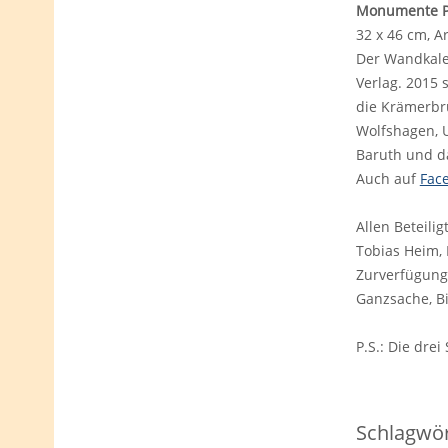
Monumente P
32 x 46 cm, 
Der Wandkale
Verlag. 2015 
die Krämerbrüc
Wolfshagen, 
Baruth und da
Auch auf
Fac
Allen Beteili
Tobias Heim, 
Zurverfügungs
Ganzsache, B
P.S.: Die dre
Schlagwör