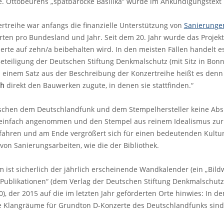
. Ottobeurens „spätbarocke Basilika“ wurde im Ankündigungstext
ertreihe war anfangs die finanzielle Unterstützung von
Sanierungen
rten pro Bundesland und Jahr. Seit dem 20. Jahr wurde das Projek
erte auf zehn/a beibehalten wird. In den meisten Fällen handelt 
Beteiligung der Deutschen Stiftung Denkmalschutz (mit Sitz in Bonn)
 einem Satz aus der Beschreibung der Konzertreihe heißt es denn
ch
direkt den Bauwerken zugute, in denen sie stattfinden.“
schen dem Deutschlandfunk und dem Stempelhersteller keine Abspr
einfach angenommen und den Stempel aus reinem Idealismus zur 
ahren und am Ende vergrößert sich für einen bedeutenden Kulturst
von Sanierungsarbeiten, wie die der Bibliothek.
ist sicherlich der jährlich erscheinende Wandkalender (ein „Bil
blikationen“ (dem Verlag der Deutschen Stiftung Denkmalschutz; 
), der 2015 auf die im letzten Jahr geförderten Orte hinwies: In de
e Klangräume für Grundton D-Konzerte des Deutschlandfunks sind 