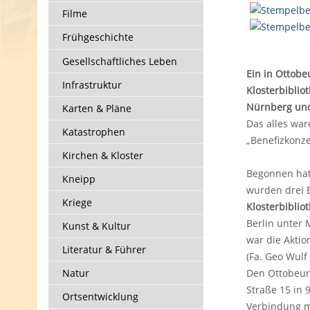
Filme
Frühgeschichte
Gesellschaftliches Leben
Ein in Ottob
Infrastruktur
Klosterbiblio
Nürnberg und 
Karten & Pläne
Das alles wa
Katastrophen
„Benefizkonze
Kirchen & Kloster
Begonnen hat
Kneipp
wurden drei 
Kriege
Klosterbiblio
Berlin unter 
Kunst & Kultur
war die Aktio
Literatur & Führer
(Fa. Geo Wulf
Natur
Den Ottobeure
Straße 15 in 
Ortsentwicklung
Verbindung m