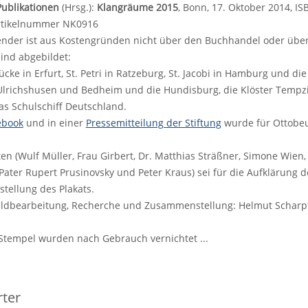
ublikationen
(Hrsg.):
Klangräume 2015
, Bonn, 17. Oktober 2014, ISB
Artikelnummer NK0916
nder ist aus Kostengründen nicht über den Buchhandel oder über 
sind abgebildet:
ke in Erfurt, St. Petri in Ratzeburg, St. Jacobi in Hamburg und die 
Ulrichshusen und Bedheim und die Hundisburg, die Klöster Tempz
s Schulschiff Deutschland.
ebook
und in einer
Pressemitteilung der Stiftung
wurde für Ottobe
gten (Wulf Müller, Frau Girbert, Dr. Matthias Sträßner, Simone Wien
Pater Rupert Prusinovsky und Peter Kraus) sei für die Aufklärung de
tellung des Plakats.
ildbearbeitung, Recherche und Zusammenstellung: Helmut Scharpf
i Stempel wurden nach Gebrauch vernichtet ...
ter