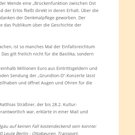
 der Wende eine „Brückenfunktion zwischen Ost
der Erlös fließt direkt in deren Erhalt. Über die
edanken der Denkmalpflege geworben. Der
ie das Publikum über die Geschichte der
chen, ist so manches Mal der Einfallsreichtum
s gilt freilich nicht für die Basilika, sondern
inhalb Millionen Euro aus Eintrittsgeldern und
enden Sendung der „Grundton-D“-Konzerte lässt
teilhaben und öffnet Augen und Ohren für die
Matthias Sträßner, der bis 28.2. Kultur-
antwortlich war, erklärte in einer Mail und
lgäu auf keinen Fall kostendeckend sein konnte:
0 Leute Berlin - Ottobeuren, Transport,