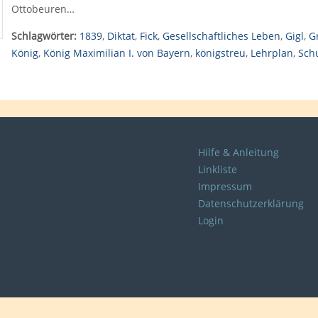
Ottobeuren…
Schlagwörter:
1839
,
Diktat
,
Fick
,
Gesellschaftliches Leben
,
Gigl
,
G
König
,
König Maximilian I. von Bayern
,
königstreu
,
Lehrplan
,
Sch
Hilfe & Anleitung
Linkliste
Impressum
Datenschutzerklärung
Login