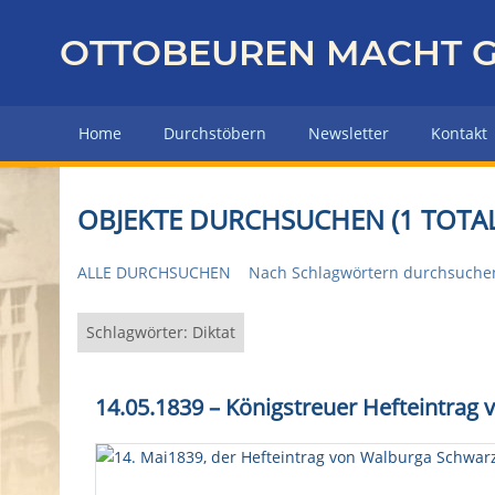
Z
u
OTTOBEUREN MACHT G
r
ü
c
Home
Durchstöbern
Newsletter
Kontakt
k
z
u
OBJEKTE DURCHSUCHEN (1 TOTAL
r
H
ALLE DURCHSUCHEN
Nach Schlagwörtern durchsuche
a
u
p
Schlagwörter: Diktat
t
s
14.05.1839 – Königstreuer Hefteintrag
e
i
t
e