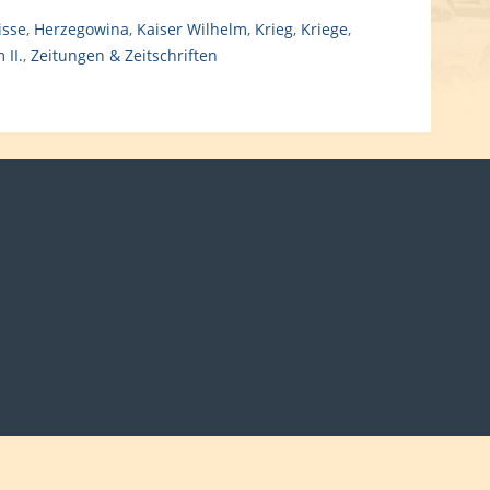
isse
,
Herzegowina
,
Kaiser Wilhelm
,
Krieg
,
Kriege
,
 II.
,
Zeitungen & Zeitschriften