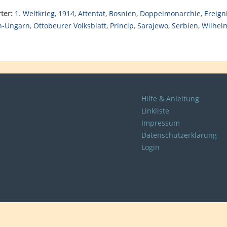
ter:
1. Weltkrieg
,
1914
,
Attentat
,
Bosnien
,
Doppelmonarchie
,
Ereign
h-Ungarn
,
Ottobeurer Volksblatt
,
Princip
,
Sarajewo
,
Serbien
,
Wilhelm
Hilfe & Anleitung
Linkliste
Impressum
Datenschutzerklärung
Login