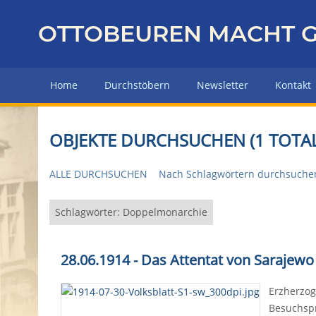
Z
u
OTTOBEUREN MACHT G
r
ü
c
Home
Durchstöbern
Newsletter
Kontakt
k
z
u
OBJEKTE DURCHSUCHEN (1 TOTAL
r
H
ALLE DURCHSUCHEN
Nach Schlagwörtern durchsuche
a
u
p
Schlagwörter: Doppelmonarchie
t
s
28.06.1914 - Das Attentat von Sarajewo
e
i
Erzherzog
t
Besuchspr
e