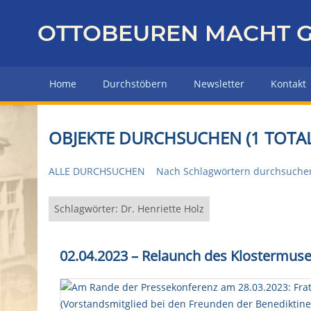
Z
u
OTTOBEUREN MACHT G
r
ü
c
Home
Durchstöbern
Newsletter
Kontakt
k
z
u
OBJEKTE DURCHSUCHEN (1 TOTAL
r
H
ALLE DURCHSUCHEN
Nach Schlagwörtern durchsuche
a
u
p
Schlagwörter: Dr. Henriette Holz
t
s
02.04.2023 – Relaunch des Klostermu
e
i
t
e