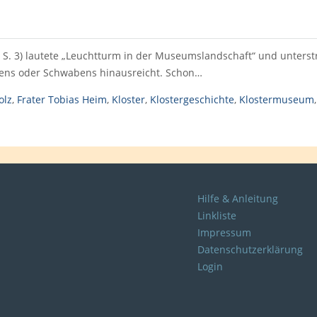
, S. 3) lautete „Leuchtturm in der Museumslandschaft“ und unters
rens oder Schwabens hinausreicht. Schon…
olz
,
Frater Tobias Heim
,
Kloster
,
Klostergeschichte
,
Klostermuseum
Hilfe & Anleitung
Linkliste
Impressum
Datenschutzerklärung
Login