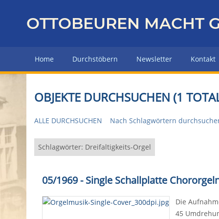
Z
u
OTTOBEUREN MACHT G
r
ü
c
Home
Durchstöbern
Newsletter
Kontakt
k
z
u
OBJEKTE DURCHSUCHEN (1 TOTAL
r
H
ALLE DURCHSUCHEN
Nach Schlagwörtern durchsuche
a
u
p
Schlagwörter: Dreifaltigkeits-Orgel
t
s
05/1969 - Single Schallplatte Chororgeln
e
i
Die Aufnahmen
t
45 Umdrehung
e