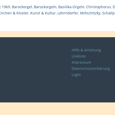
:
1969
,
Barockorgel
,
Barockorgeln
,
Basilika-Orgeln
,
Christophorus
,
D
Kirchen & Kloster
,
Kunst & Kultur
,
Lehrndorfer
,
Miltschitzky
,
Schallp
Hilfe & Anleitung
Linkliste
Impressum
Datenschutzerklärung
Login