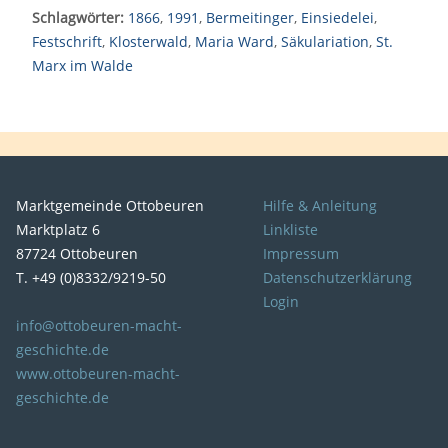
Schlagwörter:
1866
,
1991
,
Bermeitinger
,
Einsiedelei
,
Festschrift
,
Klosterwald
,
Maria Ward
,
Säkulariation
,
St.
Marx im Walde
Marktgemeinde Ottobeuren
Hilfe & Anleitung
Marktplatz 6
Linkliste
87724 Ottobeuren
Impressum
T. +49 (0)8332/9219-50
Datenschutzerklärung
Login
info@ottobeuren-macht-
geschichte.de
www.ottobeuren-macht-
geschichte.de