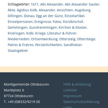
Schlagwörter:
1611
,
Abt Alexander
,
Abt Alexander Sauter
,
Äbte
,
Ägidius Kolb
,
Alexander
,
Ansichten
,
Augsburg
,
Dillingen
,
Donau
,
Egg an der Günz
,
Einzelartikel
,
Einzelpersonen
,
Ereignisse
,
Fotos
,
Fürstbischof
,
Gemmingen
,
Gundremmingen
,
Kirchen & Kloster
,
Knöringen
,
Kolb
,
Kriege
,
Literatur & Führer
,
Niederrieden
,
Ortsentwicklung
,
Ottersteig
,
Ottersteige
,
Patres & Fratres
,
Persönlichkeiten
,
Sandholzer
,
Staatsgebiet
Marktgemeinde Ottobeuren
Hilfe & Anleitung
Marktplatz 6
Linkliste
87724 Ottobeuren
Impressum
T. +49 (0)8332/9219-50
Datenschutzerklärung
Login