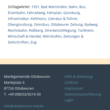
Schlagwörter:
1931
,
Bad Wörishofen
,
Bahn
,
Bus
,
Eisenbahn
,
Fahradweg
,
Fahrplan
,
Günzburg
,
Infrastruktur
,
Kellmünz
,
Literatur & Führer
,
Obergünzburg
,
Omnibus
,
Ottobeurer Zeitung
,
Radweg
,
Reichsbahn
,
Roßberg
,
Streckenstilllegung
,
Türkheim
,
Wirtschaft & Handel
,
Wörishofen
,
Zeitungen &
Zeitschriften
,
Zug
Marktgemeinde Ottobeuren
Hilfe & Anleitung
Marktplatz 6
Linkliste
87724 Ottobeuren
Impressum
T. +49 (0)8332/9219-50
Datenschutzerklärung
Login
info@ottobeuren-macht-