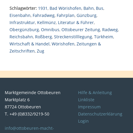
Schlagwörter:
1931
,
Bad Wörishofen
,
Bahn
,
Bus
,
Eisenbahn
,
Fahradweg
,
Fahrplan
,
Günzburg
,
Infrastruktur
,
Kellmünz
,
Literatur & Führer
,
Obergünzburg
,
Omnibus
,
Ottobeurer Zeitung
,
Radweg
,
Reichsbahn
,
Roßberg
,
Streckenstilllegung
,
Türkheim
,
Wirtschaft & Handel
,
Wörishofen
,
Zeitungen &
Zeitschriften
,
Zug
Marktgemeinde Ottobeuren
Hilfe & Anleitung
Marktplatz 6
Linkliste
87724 Ottobeuren
Impressum
T. +49 (0)8332/9219-50
Datenschutzerklärung
Login
info@ottobeuren-macht-