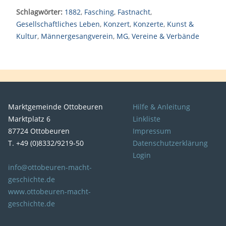
Schlagwörter:
1882
,
Fasching
,
Fastnacht
,
Gesellschaftliches Leben
,
Konzert
,
Konzerte
,
Kunst &
Kultur
,
Männergesangverein
,
MG
,
Vereine & Verbände
Marktgemeinde Ottobeuren
Hilfe & Anleitung
Marktplatz 6
Linkliste
87724 Ottobeuren
Impressum
T. +49 (0)8332/9219-50
Datenschutzerklärung
Login
info@ottobeuren-macht-
geschichte.de
www.ottobeuren-macht-
geschichte.de