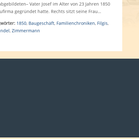
abgebildeten– Vater Josef im Alter von 23 Jahren 1850
ufirma gegründet hatte. Rechts sitzt seine Frau…
wörter:
1850
,
Baugeschäft
,
Familienchroniken
,
Filgis
,
andel
,
Zimmermann