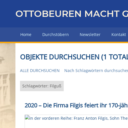
Z
u
OTTOBEUREN MACHT G
r
ü
c
Home
Durchstöbern
Newsletter
Kontakt
k
z
u
OBJEKTE DURCHSUCHEN (1 TOTAL
r
H
ALLE DURCHSUCHEN
Nach Schlagwörtern durchsuche
a
u
p
Schlagwörter: Filguß
t
s
2020 – Die Firma Filgis feiert ihr 170-j
e
i
t
e