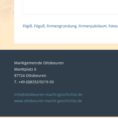
Filgiß
,
Filguß
,
Firmengründung
,
Firmenjubiläum
,
Fotos
Marktgemeinde Ottobeuren
Marktplatz 6
87724 Ottobeuren
T. +49 (0)8332/9219-50
info@ottobeuren-macht-geschichte.de
www.ottobeuren-macht-geschichte.de