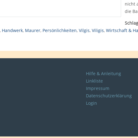
nicht 
die Ba
Schlag
,
Handwerk
,
Maurer
,
Persönlichkeiten
,
Vilgis
,
Viligis
,
Wirtschaft & H
Hilfe & Anleitung
Linkliste
Impressum
Datenschutzerklärung
Login