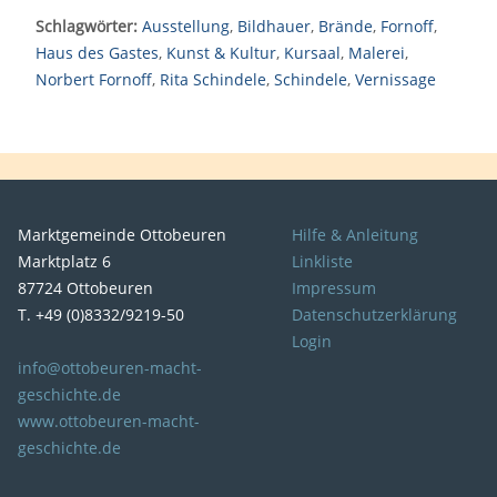
Schlagwörter:
Ausstellung
,
Bildhauer
,
Brände
,
Fornoff
,
Haus des Gastes
,
Kunst & Kultur
,
Kursaal
,
Malerei
,
Norbert Fornoff
,
Rita Schindele
,
Schindele
,
Vernissage
Marktgemeinde Ottobeuren
Hilfe & Anleitung
Marktplatz 6
Linkliste
87724 Ottobeuren
Impressum
T. +49 (0)8332/9219-50
Datenschutzerklärung
Login
info@ottobeuren-macht-
geschichte.de
www.ottobeuren-macht-
geschichte.de