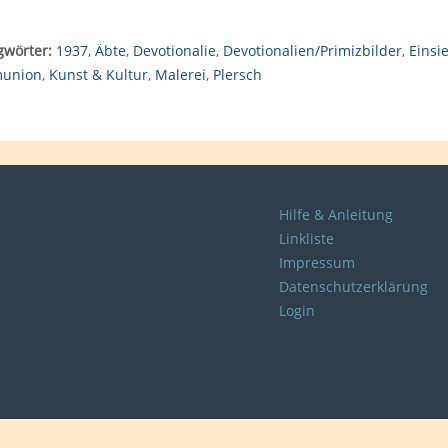
gwörter:
1937
,
Äbte
,
Devotionalie
,
Devotionalien/Primizbilder
,
Einsi
union
,
Kunst & Kultur
,
Malerei
,
Plersch
Hilfe & Anleitung
Linkliste
Impressum
Datenschutzerklärung
Login