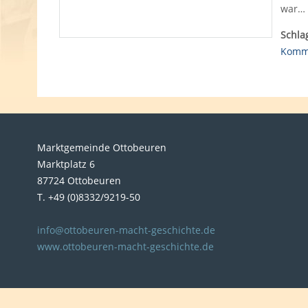
war…
Schla
Komm
Marktgemeinde Ottobeuren
Marktplatz 6
87724 Ottobeuren
T. +49 (0)8332/9219-50
info@ottobeuren-macht-geschichte.de
www.ottobeuren-macht-geschichte.de