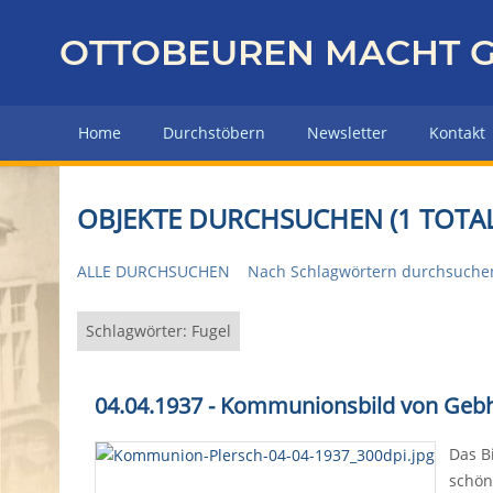
Z
u
OTTOBEUREN MACHT G
r
ü
c
Home
Durchstöbern
Newsletter
Kontakt
k
z
u
OBJEKTE DURCHSUCHEN (1 TOTAL
r
H
ALLE DURCHSUCHEN
Nach Schlagwörtern durchsuche
a
u
p
Schlagwörter: Fugel
t
s
04.04.1937 - Kommunionsbild von Gebh
e
i
Das B
t
schön
e