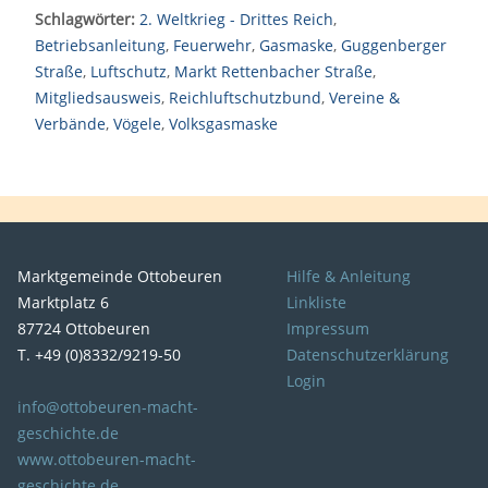
Schlagwörter:
2. Weltkrieg - Drittes Reich
,
Betriebsanleitung
,
Feuerwehr
,
Gasmaske
,
Guggenberger
Straße
,
Luftschutz
,
Markt Rettenbacher Straße
,
Mitgliedsausweis
,
Reichluftschutzbund
,
Vereine &
Verbände
,
Vögele
,
Volksgasmaske
Marktgemeinde Ottobeuren
Hilfe & Anleitung
Marktplatz 6
Linkliste
87724 Ottobeuren
Impressum
T. +49 (0)8332/9219-50
Datenschutzerklärung
Login
info@ottobeuren-macht-
geschichte.de
www.ottobeuren-macht-
geschichte.de