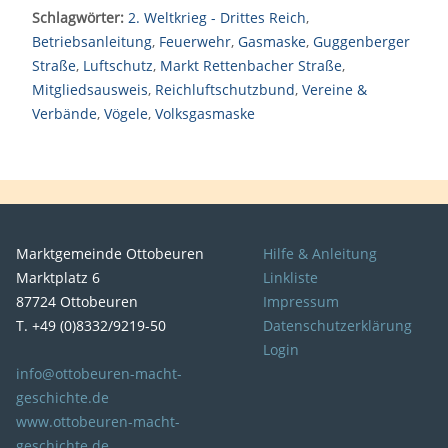
Schlagwörter:
2. Weltkrieg - Drittes Reich
,
Betriebsanleitung
,
Feuerwehr
,
Gasmaske
,
Guggenberger
Straße
,
Luftschutz
,
Markt Rettenbacher Straße
,
Mitgliedsausweis
,
Reichluftschutzbund
,
Vereine &
Verbände
,
Vögele
,
Volksgasmaske
Marktgemeinde Ottobeuren
Hilfe & Anleitung
Marktplatz 6
Linkliste
87724 Ottobeuren
Impressum
T. +49 (0)8332/9219-50
Datenschutzerklärung
Login
info@ottobeuren-macht-
geschichte.de
www.ottobeuren-macht-
geschichte.de