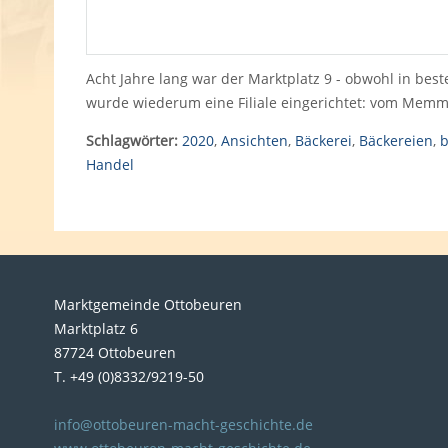
Acht Jahre lang war der Marktplatz 9 - obwohl in best
wurde wiederum eine Filiale eingerichtet: vom Mem
Schlagwörter:
2020
,
Ansichten
,
Bäckerei
,
Bäckereien
,
b
Handel
Marktgemeinde Ottobeuren
Marktplatz 6
87724 Ottobeuren
T. +49 (0)8332/9219-50
info@ottobeuren-macht-geschichte.de