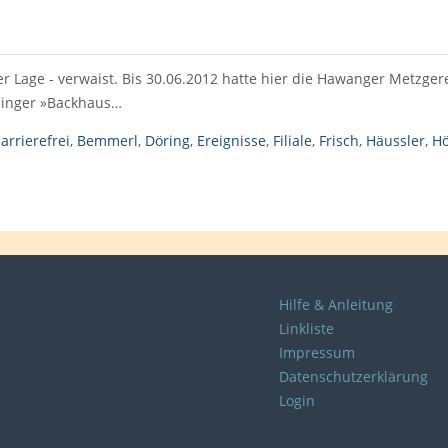
er Lage - verwaist. Bis 30.06.2012 hatte hier die Hawanger Metzgere
minger »Backhaus…
arrierefrei
,
Bemmerl
,
Döring
,
Ereignisse
,
Filiale
,
Frisch
,
Häussler
,
H
Hilfe & Anleitung
Linkliste
Impressum
Datenschutzerklärung
Login