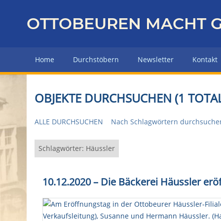
Z
u
OTTOBEUREN MACHT G
r
ü
c
Home
Durchstöbern
Newsletter
Kontakt
k
z
u
OBJEKTE DURCHSUCHEN (1 TOTAL
r
H
ALLE DURCHSUCHEN
Nach Schlagwörtern durchsuche
a
u
p
Schlagwörter: Häussler
t
s
10.12.2020 – Die Bäckerei Häussler eröf
e
i
t
e