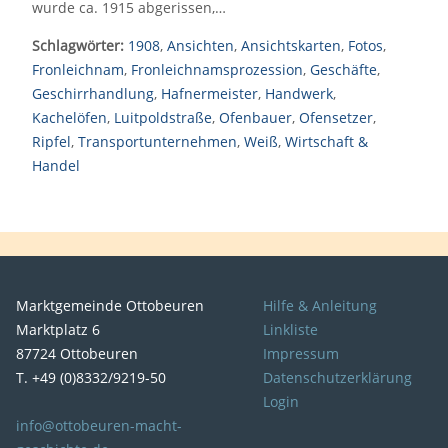
wurde ca. 1915 abgerissen,…
Schlagwörter:
1908
,
Ansichten
,
Ansichtskarten
,
Fotos
,
Fronleichnam
,
Fronleichnamsprozession
,
Geschäfte
,
Geschirrhandlung
,
Hafnermeister
,
Handwerk
,
Kachelöfen
,
Luitpoldstraße
,
Ofenbauer
,
Ofensetzer
,
Ripfel
,
Transportunternehmen
,
Weiß
,
Wirtschaft &
Handel
Marktgemeinde Ottobeuren
Hilfe & Anleitung
Marktplatz 6
Linkliste
87724 Ottobeuren
Impressum
T. +49 (0)8332/9219-50
Datenschutzerklärung
Login
info@ottobeuren-macht-