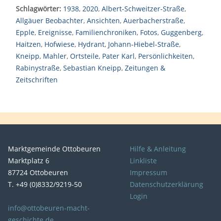
Schlagwörter:
1938
,
2020
,
Albert-Schweitzer-Straße
,
Allgäuer Beobachter
,
Ansichten
,
Auerbacherstraße
,
Epple
,
Ereignisse
,
Familienchroniken
,
Fotos
,
Guggenberg
,
Haitzen
,
Hofwiese
,
Hydrant
,
Johann-Hiebel-Straße
,
Kneipp
,
Mahler
,
Ortsteile
,
Pater Karl
,
Persönlichkeiten
,
Rabinystraße
,
Sebastian Kneipp
,
Zeitungen &
Zeitschriften
Marktgemeinde Ottobeuren
Hilfe & Anleitung
Marktplatz 6
Linkliste
87724 Ottobeuren
Impressum
T. +49 (0)8332/9219-50
Datenschutzerklärung
Login
info@ottobeuren-macht-
geschichte.de