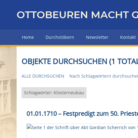
Z
u
OTTOBEUREN MACHT G
r
ü
c
Home
Durchstöbern
Newsletter
Kontakt
k
z
u
OBJEKTE DURCHSUCHEN (1 TOTAL
r
H
ALLE DURCHSUCHEN
Nach Schlagwörtern durchsuche
a
u
p
Schlagwörter: Klosterneubau
t
s
01.01.1710 – Festpredigt zum 50. Pries
e
i
t
e