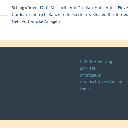
Schlagwörter:
1710
,
Abschrift
,
Abt Gordian
,
Äbte
,
Abtei
,
Einze
Gordian Scherrich
,
Kanzelrede
,
Kirchen & Kloster
,
Klosterne
Neß
,
Vorbarocke Anlagen
Hilfe & Anleitung
Linkliste
Impressum
Datenschutzerklärung
Login