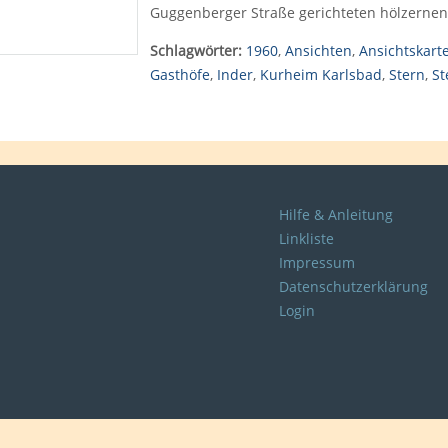
Guggenberger Straße gerichteten hölzerne
Schlagwörter:
1960
,
Ansichten
,
Ansichtskart
Gasthöfe
,
Inder
,
Kurheim Karlsbad
,
Stern
,
St
Hilfe & Anleitung
Linkliste
Impressum
Datenschutzerklärung
Login