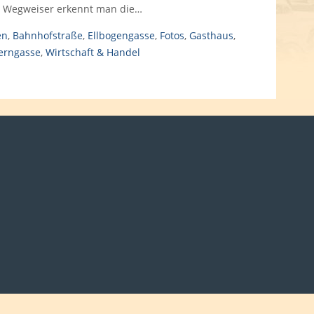
n Wegweiser erkennt man die…
en
,
Bahnhofstraße
,
Ellbogengasse
,
Fotos
,
Gasthaus
,
erngasse
,
Wirtschaft & Handel