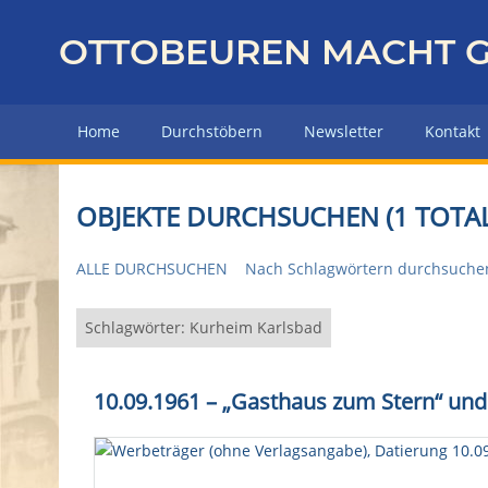
Z
u
OTTOBEUREN MACHT G
r
ü
c
Home
Durchstöbern
Newsletter
Kontakt
k
z
u
OBJEKTE DURCHSUCHEN (1 TOTAL
r
H
ALLE DURCHSUCHEN
Nach Schlagwörtern durchsuche
a
u
p
Schlagwörter: Kurheim Karlsbad
t
s
10.09.1961 – „Gasthaus zum Stern“ un
e
i
t
e