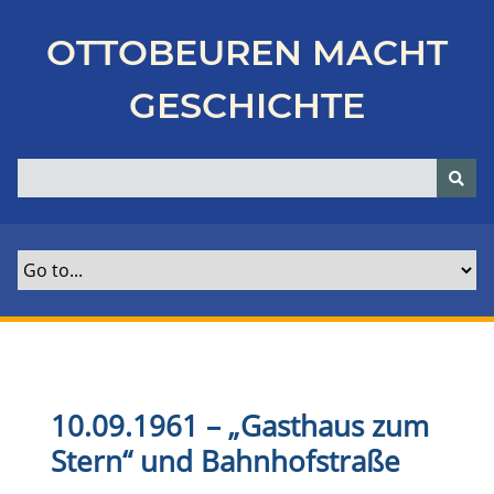
Z
u
OTTOBEUREN MACHT
r
ü
GESCHICHTE
c
k
z
u
r
H
a
u
p
t
s
e
10.09.1961 – „Gasthaus zum
i
Stern“ und Bahnhofstraße
t
e