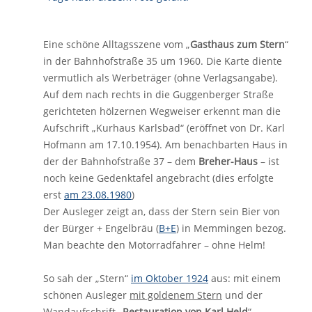
Eine schöne Alltagsszene vom „
Gasthaus zum Stern
“
in der Bahnhofstraße 35 um 1960. Die Karte diente
vermutlich als Werbeträger (ohne Verlagsangabe).
Auf dem nach rechts in die Guggenberger Straße
gerichteten hölzernen Wegweiser erkennt man die
Aufschrift „Kurhaus Karlsbad“ (eröffnet von Dr. Karl
Hofmann am 17.10.1954). Am benachbarten Haus in
der der Bahnhofstraße 37 – dem
Breher-Haus
– ist
noch keine Gedenktafel angebracht (dies erfolgte
erst
am 23.08.1980
)
Der Ausleger zeigt an, dass der Stern sein Bier von
der Bürger + Engelbräu (
B+E
) in Memmingen bezog.
Man beachte den Motorradfahrer – ohne Helm!
So sah der „Stern“
im Oktober 1924
aus: mit einem
schönen Ausleger
mit goldenem Stern
und der
Wandaufschrift „
Restauration von Karl Held
“.