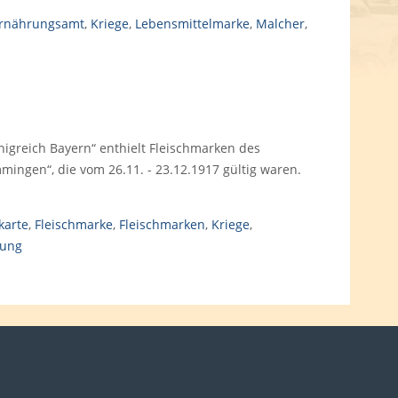
rnährungsamt
,
Kriege
,
Lebensmittelmarke
,
Malcher
,
nigreich Bayern“ enthielt Fleischmarken des
gen“, die vom 26.11. - 23.12.1917 gültig waren.
karte
,
Fleischmarke
,
Fleischmarken
,
Kriege
,
lung