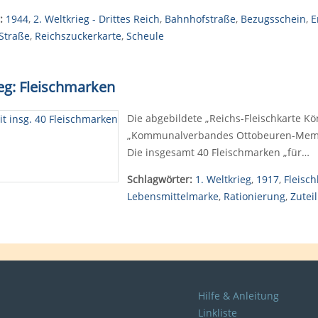
:
1944
,
2. Weltkrieg - Drittes Reich
,
Bahnhofstraße
,
Bezugsschein
,
E
Straße
,
Reichszuckerkarte
,
Scheule
ieg: Fleischmarken
Die abgebildete „Reichs-Fleischkarte Kö
„Kommunalverbandes Ottobeuren-Memmin
Die insgesamt 40 Fleischmarken „für…
Schlagwörter:
1. Weltkrieg
,
1917
,
Fleisch
Lebensmittelmarke
,
Rationierung
,
Zutei
Hilfe & Anleitung
Linkliste