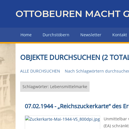
Z
u
OTTOBEUREN MACHT G
r
ü
c
Home
Durchstöbern
Newsletter
Kontakt
k
z
u
OBJEKTE DURCHSUCHEN (2 TOTAL
r
H
ALLE DURCHSUCHEN
Nach Schlagwörtern durchsuche
a
u
p
Schlagwörter: Lebensmittelmarke
t
s
07.02.1944 - „Reichszuckerkarte“ de
e
i
Unmittelbar 
t
(EA) schränk
e