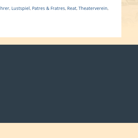
ührer
,
Lustspiel
,
Patres & Fratres
,
Reat
,
Theaterverein
,