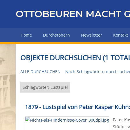
Z
u
OTTOBEUREN MACHT G
r
ü
c
Home
Durchstöbern
Newsletter
Kontakt
k
z
u
OBJEKTE DURCHSUCHEN (1 TOTAL
r
H
ALLE DURCHSUCHEN
Nach Schlagwörtern durchsuche
a
u
p
Schlagwörter: Lustspiel
t
s
1879 - Lustspiel von Pater Kaspar Kuhn:
e
i
Pater Ka
t
Stücke s
e