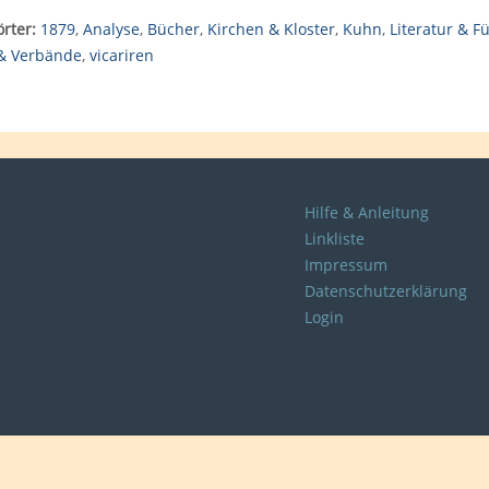
rter:
1879
,
Analyse
,
Bücher
,
Kirchen & Kloster
,
Kuhn
,
Literatur & F
 & Verbände
,
vicariren
Hilfe & Anleitung
Linkliste
Impressum
Datenschutzerklärung
Login