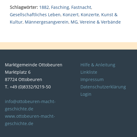
Schlagwörter:
1882
,
Fasching
,
Fastnacht
,
Gesellschaftliches Leben
,
Konzert
,
Konzerte
,
Kunst &
Kultur
,
Männergesangverein
,
MG
,
Vereine & Verbände
Marktgemeinde Ottobeuren
Hilfe & Anleitung
Marktplatz 6
Linkliste
87724 Ottobeuren
Impressum
T. +49 (0)8332/9219-50
Datenschutzerklärung
Login
info@ottobeuren-macht-
geschichte.de
www.ottobeuren-macht-
geschichte.de