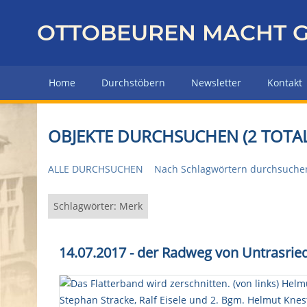
Z
u
OTTOBEUREN MACHT G
r
ü
c
Home
Durchstöbern
Newsletter
Kontakt
k
z
u
OBJEKTE DURCHSUCHEN (2 TOTAL
r
H
ALLE DURCHSUCHEN
Nach Schlagwörtern durchsuche
a
u
p
Schlagwörter: Merk
t
s
14.07.2017 - der Radweg von Untrasrie
e
i
t
e