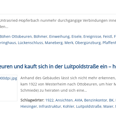
e Untrasried-Hopferbach nunmehr durchgängige Verbindungen inne
rden…
Böhen Ottobeuren
,
Böhmer
,
Einweihung
,
Eisele
,
Ereignisse
,
Feistl
,
F
eringhaus
,
Lückenschluss
,
Maneberg
,
Merk
,
Obergünzburg
,
Pfaffen
ren und kauft sich in der Luitpoldstraße ein – h
Anhand des Gebäudes lässt sich nicht mehr erkennen, w
kam 1922 von Westerheim nach Ottobeuren, um hier Ma
Schmiede) zu heiraten und sich eine…
Schlagwörter:
1922
,
Ansichten
,
AVIA
,
Benzinkontor
,
BK
,
Hiesinger
,
Infrastruktur
,
Kohler
,
Luitpoldstraße
,
Maier
,