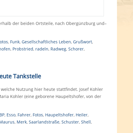
rhalb der beiden Ortsteile, nach Obergünzburg und–
otos
,
Funk
,
Gesellschaftliches Leben
,
Grußwort
,
hofen
,
Probstried
,
radeln
,
Radweg
,
Schorer
,
eute Tankstelle
elche Nutzung hier heute stattfindet. Josef Kohler
ria Kohler (eine geborene Haupeltshofer, von der
BP
,
Esso
,
Fahrer
,
Fotos
,
Haupeltshofer
,
Heiler
,
Maurus
,
Merk
,
Saarlandstraße
,
Schuster
,
Shell
,