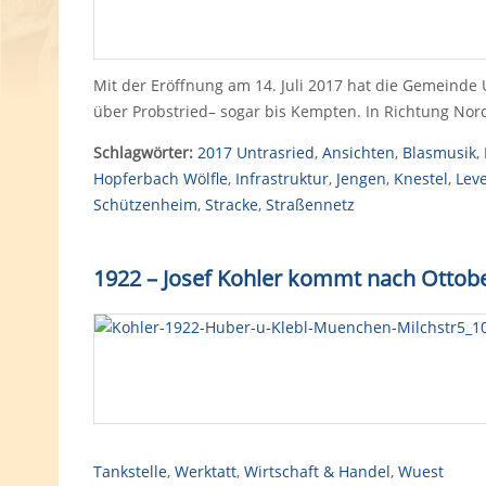
Mit der Eröffnung am 14. Juli 2017 hat die Gemeind
über Probstried– sogar bis Kempten. In Richtung No
Schlagwörter:
2017 Untrasried
,
Ansichten
,
Blasmusik
,
Hopferbach Wölfle
,
Infrastruktur
,
Jengen
,
Knestel
,
Lev
Schützenheim
,
Stracke
,
Straßennetz
1922 – Josef Kohler kommt nach Ottobeu
Tankstelle
,
Werktatt
,
Wirtschaft & Handel
,
Wuest