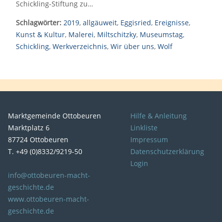
Schickling-Stiftung zu…
Schlagwörter:
2019
,
allgäuweit
,
Eggisried
,
Ereignisse
,
Kunst & Kultur
,
Malerei
,
Miltschitzky
,
Museumstag
,
Schickling
,
Werkverzeichnis
,
Wir über uns
,
Wolf
Marktgemeinde Ottobeuren
Hilfe & Anleitung
Marktplatz 6
Linkliste
87724 Ottobeuren
Impressum
T. +49 (0)8332/9219-50
Datenschutzerklärung
Login
info@ottobeuren-macht-
geschichte.de
www.ottobeuren-macht-
geschichte.de