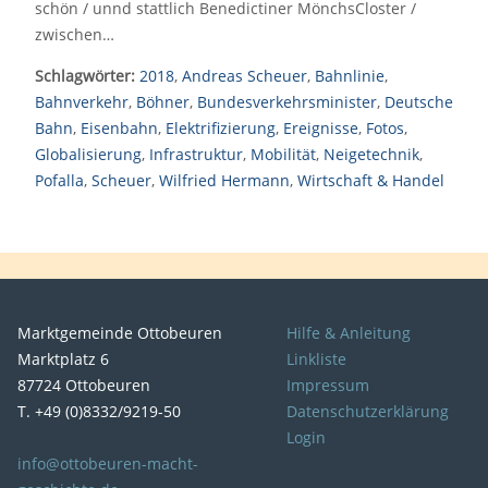
schön / unnd stattlich Benedictiner MönchsCloster /
zwischen…
Schlagwörter:
2018
,
Andreas Scheuer
,
Bahnlinie
,
Bahnverkehr
,
Böhner
,
Bundesverkehrsminister
,
Deutsche
Bahn
,
Eisenbahn
,
Elektrifizierung
,
Ereignisse
,
Fotos
,
Globalisierung
,
Infrastruktur
,
Mobilität
,
Neigetechnik
,
Pofalla
,
Scheuer
,
Wilfried Hermann
,
Wirtschaft & Handel
Marktgemeinde Ottobeuren
Hilfe & Anleitung
Marktplatz 6
Linkliste
87724 Ottobeuren
Impressum
T. +49 (0)8332/9219-50
Datenschutzerklärung
Login
info@ottobeuren-macht-