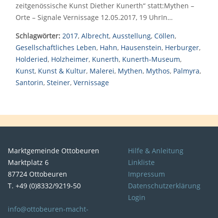
zeitgenössische Kunst Diether Kunerth“ statt:Mythen –
Orte – Signale Vernissage 12.05.2017, 19 UhrIn…
Schlagwörter:
2017
,
Albrecht
,
Ausstellung
,
Cöllen
,
Gesellschaftliches Leben
,
Hahn
,
Hausenstein
,
Herburger
,
Holderied
,
Holzheimer
,
Kunerth
,
Kunerth-Museum
,
Kunst
,
Kunst & Kultur
,
Malerei
,
Mythen
,
Mythos
,
Palmyra
,
Santorin
,
Steiner
,
Vernissage
Marktgemeinde Ottobeuren
Hilfe & Anleitung
Marktplatz 6
Linkliste
87724 Ottobeuren
Impressum
T. +49 (0)8332/9219-50
Datenschutzerklärung
Login
info@ottobeuren-macht-