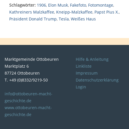
Schlagwörter:
1906
,
Elon Musk
,
Fakefoto
,
Fotomontage
,
Kathreiners Malzkaffee
,
Kneipp-Malzkaffee
,
Papst Pius X.
,
Präsident Donald Trump
,
Tesla
,
Weißes Haus
Marktgemeinde Ottobeuren
Hilfe & Anleitung
Marktplatz 6
Linkliste
87724 Ottobeuren
Impressum
T. +49 (0)8332/9219-50
Datenschutzerklärung
Login
info@ottobeuren-macht-
geschichte.de
www.ottobeuren-macht-
geschichte.de