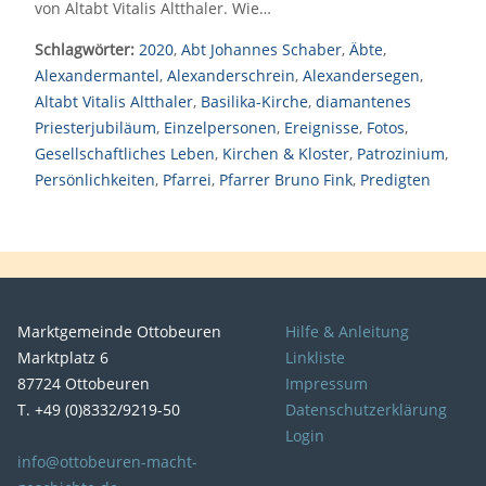
von Altabt Vitalis Altthaler. Wie…
Schlagwörter:
2020
,
Abt Johannes Schaber
,
Äbte
,
Alexandermantel
,
Alexanderschrein
,
Alexandersegen
,
Altabt Vitalis Altthaler
,
Basilika-Kirche
,
diamantenes
Priesterjubiläum
,
Einzelpersonen
,
Ereignisse
,
Fotos
,
Gesellschaftliches Leben
,
Kirchen & Kloster
,
Patrozinium
,
Persönlichkeiten
,
Pfarrei
,
Pfarrer Bruno Fink
,
Predigten
Marktgemeinde Ottobeuren
Hilfe & Anleitung
Marktplatz 6
Linkliste
87724 Ottobeuren
Impressum
T. +49 (0)8332/9219-50
Datenschutzerklärung
Login
info@ottobeuren-macht-