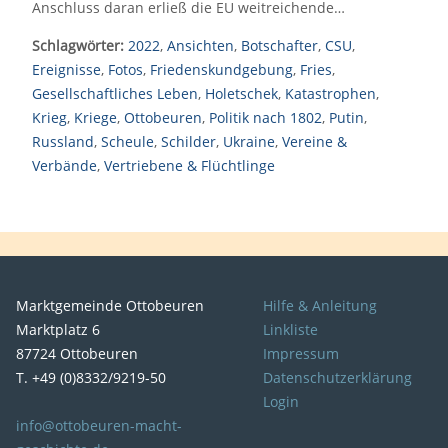
Anschluss daran erließ die EU weitreichende…
Schlagwörter:
2022
,
Ansichten
,
Botschafter
,
CSU
,
Ereignisse
,
Fotos
,
Friedenskundgebung
,
Fries
,
Gesellschaftliches Leben
,
Holetschek
,
Katastrophen
,
Krieg
,
Kriege
,
Ottobeuren
,
Politik nach 1802
,
Putin
,
Russland
,
Scheule
,
Schilder
,
Ukraine
,
Vereine &
Verbände
,
Vertriebene & Flüchtlinge
Marktgemeinde Ottobeuren
Hilfe & Anleitung
Marktplatz 6
Linkliste
87724 Ottobeuren
Impressum
T. +49 (0)8332/9219-50
Datenschutzerklärung
Login
info@ottobeuren-macht-