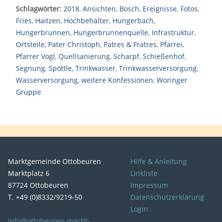
Schlagwörter:
2018
,
Ansichten
,
Bosch
,
Ereignisse
,
Fotos
,
Fries
,
Haitzen
,
Hochbehälter
,
Hungerbach
,
Hungerbrunnen
,
Hungerbrunnenquelle
,
Infrastruktur
,
Ortsteile
,
Pater Christoph
,
Patres & Fratres
,
Pfarrei
,
Pfarrer Vogl
,
Quellsanierung
,
Scharpf
,
Schießenhof
,
Segnung
,
Spöttle
,
Trinkwasser
,
Trinkwasserversorgung
,
Wasserversorgung
,
weitere Konfessionen
,
Woringer
Gruppe
Marktgemeinde Ottobeuren
Hilfe & Anleitung
Marktplatz 6
Linkliste
87724 Ottobeuren
Impressum
T. +49 (0)8332/9219-50
Datenschutzerklärung
Login
info@ottobeuren-macht-