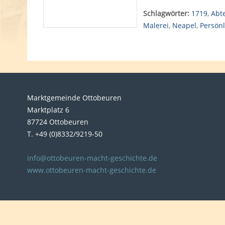
Schlagwörter:
1719
,
Abte
Malerei
,
Neapel
,
Persönl
Marktgemeinde Ottobeuren
Marktplatz 6
87724 Ottobeuren
T. +49 (0)8332/9219-50
info@ottobeuren-macht-geschichte.de
www.ottobeuren-macht-geschichte.de