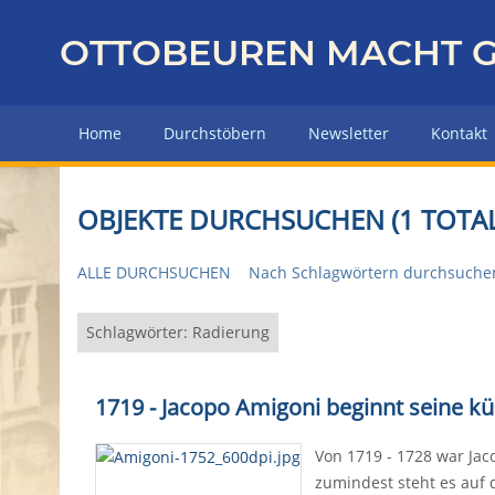
Z
u
OTTOBEUREN MACHT G
r
ü
c
Home
Durchstöbern
Newsletter
Kontakt
k
z
u
OBJEKTE DURCHSUCHEN (1 TOTAL
r
H
ALLE DURCHSUCHEN
Nach Schlagwörtern durchsuche
a
u
p
Schlagwörter: Radierung
t
s
1719 - Jacopo Amigoni beginnt seine kü
e
i
Von 1719 - 1728 war Jac
t
zumindest steht es auf 
e