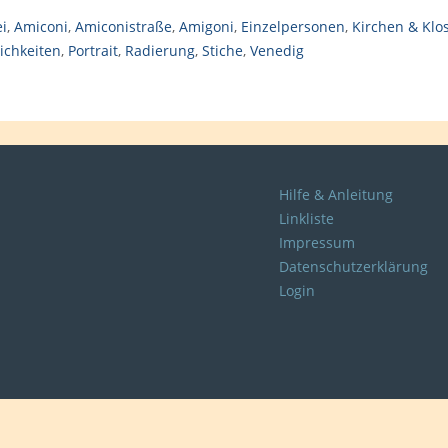
i
,
Amiconi
,
Amiconistraße
,
Amigoni
,
Einzelpersonen
,
Kirchen & Klo
ichkeiten
,
Portrait
,
Radierung
,
Stiche
,
Venedig
Hilfe & Anleitung
Linkliste
Impressum
Datenschutzerklärung
Login